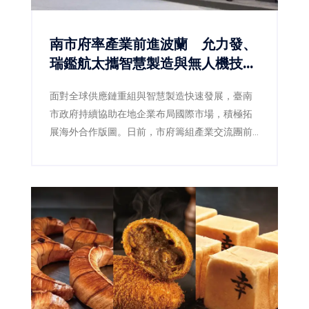
南市府率產業前進波蘭 允力發、
瑞鑑航太攜智慧製造與無人機技術
搶攻歐洲商機
面對全球供應鏈重組與智慧製造快速發展，臺南
市政府持續協助在地企業布局國際市場，積極拓
展海外合作版圖。日前，市府籌組產業交流團前
往波蘭，集結智慧機器人、無人載具、精密製造
及關鍵零組件等領域企業，深入參訪當地科技園
區、企業及產業聚落，掌握歐洲市場最新發展趨
勢，並促成技術交流與商業合作。其中，深耕精
密製造的允力發股份有限公司，以及專注智慧飛
行技術的瑞鑑航太科技股份有限公司，憑藉各自
核心技術優勢，成功展現臺南產業創新能量，也
為未來進軍歐洲市場奠定重要基礎。