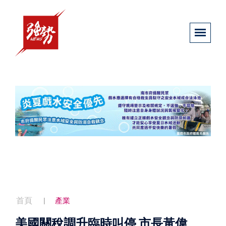
首頁
產業
美國關稅調升臨時叫停 市長黃偉