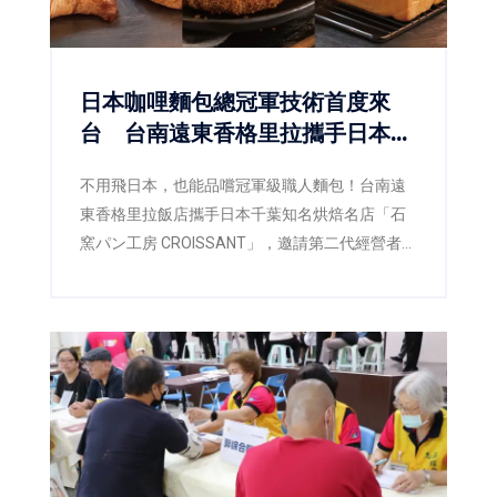
日本咖哩麵包總冠軍技術首度來
台 台南遠東香格里拉攜手日本名
店CROISSANT
不用飛日本，也能品嚐冠軍級職人麵包！台南遠
東香格里拉飯店攜手日本千葉知名烘焙名店「石
窯パン工房 CROISSANT」，邀請第二代經營者暨
主廚橋爪謙典（Kensuke Hashizume）來台展開
技術交流，將榮獲日本咖哩麵包十週年冠軍爭霸
賽總冠軍的製作工藝首次完整導入台灣。即日起
至9月30日於飯店一樓「品香坊」推出17款職人
麵包，不僅帶來享譽日本的最高金賞咖哩麵包，
更搶先日本市場推出2026年最新獲獎作品「咖啡
葡萄彎月可頌」，以及人氣商品「幸福生吐
司」，讓台灣消費者率先品嚐日本最新烘焙潮