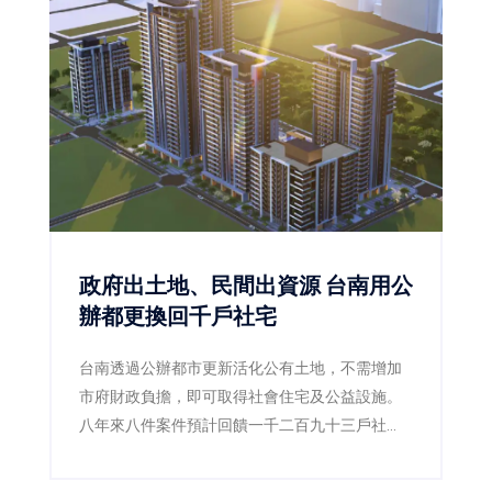
工程技術，共同布局亞洲地熱、CCUS及地下能源
工程市場，協助建構支撐RE100及2050淨零目標
的重要基礎建設。
政府出土地、民間出資源 台南用公
辦都更換回千戶社宅
台南透過公辦都市更新活化公有土地，不需增加
市府財政負擔，即可取得社會住宅及公益設施。
八年來八件案件預計回饋一千二百九十三戶社
宅，另有四處基地規劃招商，位於東區副都心的
東區新都心段已公告至九月底截止投標。