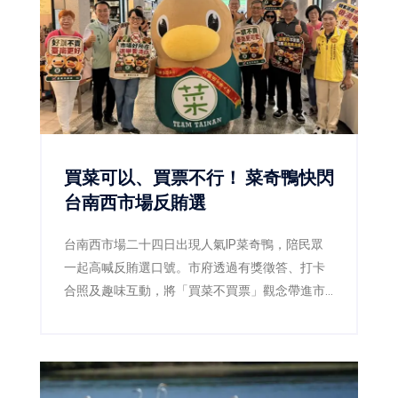
買菜可以、買票不行！ 菜奇鴨快閃
台南西市場反賄選
台南西市場二十四日出現人氣IP菜奇鴨，陪民眾
一起高喊反賄選口號。市府透過有獎徵答、打卡
合照及趣味互動，將「買菜不買票」觀念帶進市
場，呼籲市民共同守護乾淨選舉。