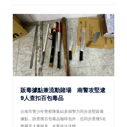
場，攜手臺南市農產運銷股份有限公司推廣臺南
愛文芒果，以最直接的方式向全國消費者介紹來
自產地的新鮮美味。直播活動推出的3,000公斤愛
文芒果甫開賣便迅速銷售一空，再次展現臺南芒
果在市場上的高人氣與品牌實力。
販毒據點兼流動賭場 南警攻堅逮
9人查扣百包毒品
台南市警少年警察隊集結多個警力同步攻堅販毒
據點，除查獲百包毒品咖啡包外，也同步查獲5名
藥腳及大量賭具，全案依法送辦。