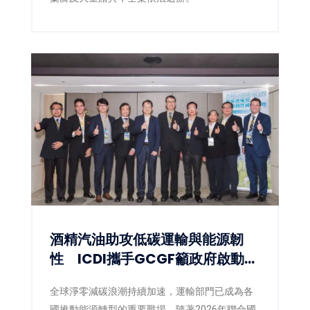
酒精汽油助攻低碳運輸與能源韌
性 ICDI攜手GCGF籲政府啟動
E10藍圖
全球淨零減碳浪潮持續加速，運輸部門已成為各
國推動能源轉型的重要戰場。隨著2026年聯合國