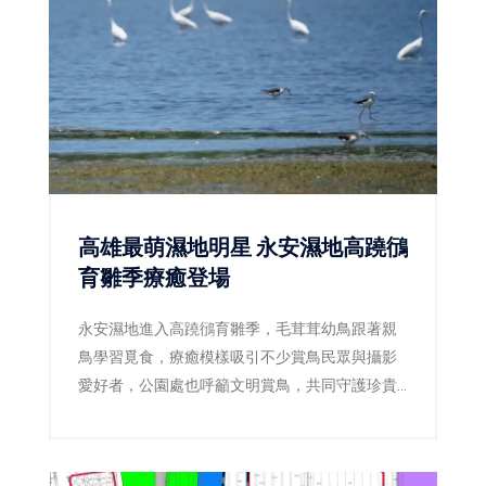
高雄最萌濕地明星 永安濕地高蹺鴴
育雛季療癒登場
永安濕地進入高蹺鴴育雛季，毛茸茸幼鳥跟著親
鳥學習覓食，療癒模樣吸引不少賞鳥民眾與攝影
愛好者，公園處也呼籲文明賞鳥，共同守護珍貴
棲地。