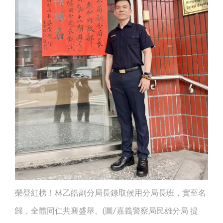
榮登紅榜！林乙皓副分局長錄取候用分局長班，實至名
歸，全體同仁共襄盛舉。(圖/嘉義警察局民雄分局 提