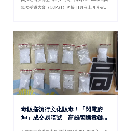
氣候變遷大會（COP31）將於11月在土耳其登
場，各國正積極提出更具企圖心的減碳策略，低
碳燃料也逐漸成為國際能源政策的重要方向。面
對臺灣即將推動第三版國家自定貢獻
（NDC3.0），如何兼顧減碳、能源安全與供應韌
性，已成為產官學界共同關注的核心議題。
毒販搭流行文化販毒！「閃電麥
坤」成交易暗號 高雄警斷毒鏈逮
5人