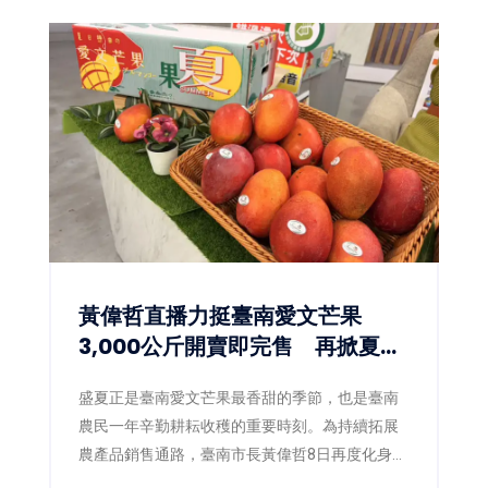
黃偉哲直播力挺臺南愛文芒果
3,000公斤開賣即完售 再掀夏日
甜蜜搶購熱潮
盛夏正是臺南愛文芒果最香甜的季節，也是臺南
農民一年辛勤耕耘收穫的重要時刻。為持續拓展
農產品銷售通路，臺南市長黃偉哲8日再度化身
「最強農產推銷員」，親自前往電視購物直播現