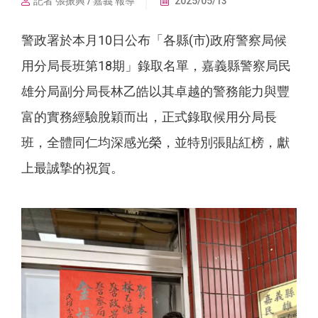
記者 張振興 / 嘉義 報導
2025/05/13
警政署於本月10日公布「各縣(市)政府警察局候
用分局長班第18期」錄取名單，嘉義縣警察局民
雄分局副分局長林乙皓以其卓越的警務能力與豐
富的實務經驗脫穎而出，正式錄取候用分局長
班，全體同仁均深感光榮，並特別張貼紅榜，獻
上最誠摯的祝賀。