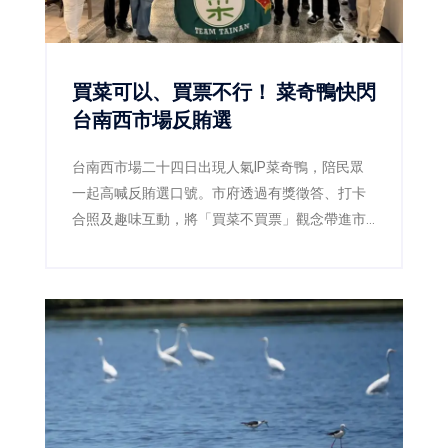
買菜可以、買票不行！ 菜奇鴨快閃
台南西市場反賄選
台南西市場二十四日出現人氣IP菜奇鴨，陪民眾
一起高喊反賄選口號。市府透過有獎徵答、打卡
合照及趣味互動，將「買菜不買票」觀念帶進市
場，呼籲市民共同守護乾淨選舉。