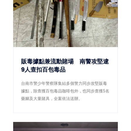
果在市場上的高人氣與品牌實力。
販毒據點兼流動賭場 南警攻堅逮
9人查扣百包毒品
台南市警少年警察隊集結多個警力同步攻堅販毒
據點，除查獲百包毒品咖啡包外，也同步查獲5名
藥腳及大量賭具，全案依法送辦。