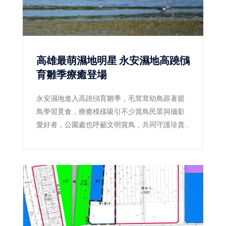
高雄最萌濕地明星 永安濕地高蹺鴴
育雛季療癒登場
永安濕地進入高蹺鴴育雛季，毛茸茸幼鳥跟著親
鳥學習覓食，療癒模樣吸引不少賞鳥民眾與攝影
愛好者，公園處也呼籲文明賞鳥，共同守護珍貴
棲地。