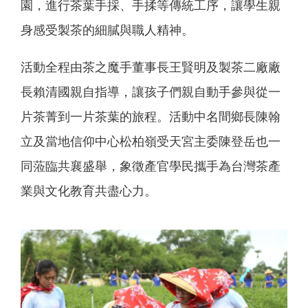
園，進行茶葉手採、手揉等傳統工序，讓學生親
身感受製茶的細膩與職人精神。
活動全程由茶之魔手董事長王賢明及製茶二廠廠
長賴清國親自指導，讓孩子們親自動手參與從一
片茶菁到一片茶葉的旅程。活動中名間鄉長陳翰
立及當地信仰中心松柏嶺受天宮主委陳登岳也一
同蒞臨共襄盛舉，象徵產官學民攜手為台灣茶產
業與文化教育共盡心力。