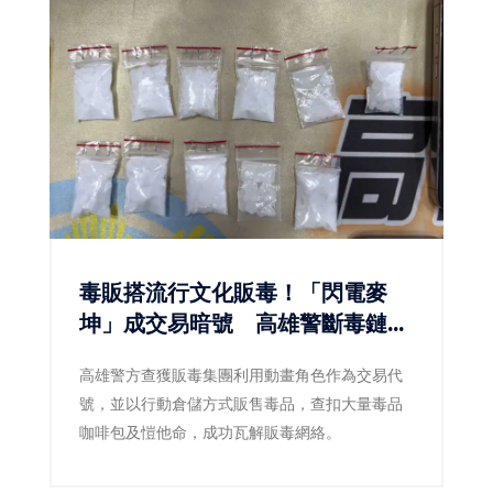
（NDC3.0），如何兼顧減碳、能源安全與供應韌
性，已成為產官學界共同關注的核心議題。
毒販搭流行文化販毒！「閃電麥
坤」成交易暗號 高雄警斷毒鏈逮
5人
高雄警方查獲販毒集團利用動畫角色作為交易代
號，並以行動倉儲方式販售毒品，查扣大量毒品
咖啡包及愷他命，成功瓦解販毒網絡。