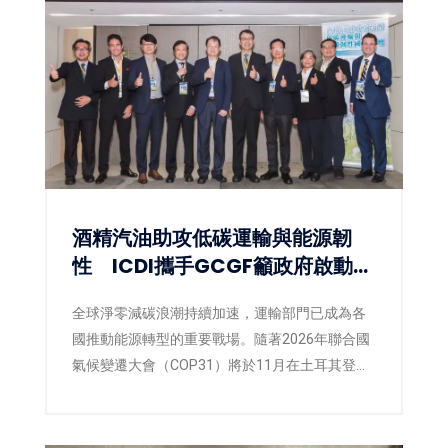
酒精汽油助攻低碳運輸與能源韌
性 ICDI攜手GCGF籲政府啟動
E10藍圖
全球淨零減碳浪潮持續加速，運輸部門已成為各
國推動能源轉型的重要戰場。隨著2026年聯合國
氣候變遷大會（COP31）將於11月在土耳其登
場，各國正積極提出更具企圖心的減碳策略，低
碳燃料也逐漸成為國際能源政策的重要方向。面
對臺灣即將推動第三版國家自定貢獻