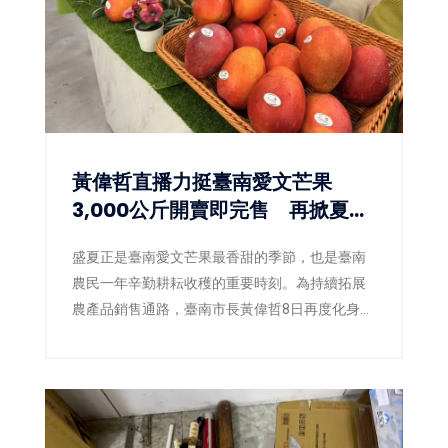
黃偉哲直播力挺臺南愛文芒果
3,000公斤開賣即完售 再掀夏日
甜蜜搶購熱潮
盛夏正是臺南愛文芒果最香甜的季節，也是臺南
農民一年辛勤耕耘收穫的重要時刻。為持續拓展
農產品銷售通路，臺南市長黃偉哲8日再度化身
「最強農產推銷員」，親自前往電視購物直播現
場，攜手臺南市農產運銷股份有限公司推廣臺南
愛文芒果，以最直接的方式向全國消費者介紹來
自產地的新鮮美味。直播活動推出的3,000公斤愛
文芒果甫開賣便迅速銷售一空，再次展現臺南芒