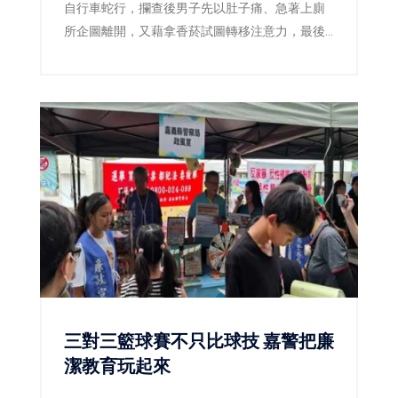
自行車蛇行，攔查後男子先以肚子痛、急著上廁
所企圖離開，又藉拿香菸試圖轉移注意力，最後
仍遭警方查獲海洛因，並依毒品及公共危險罪送
辦。
三對三籃球賽不只比球技 嘉警把廉
潔教育玩起來