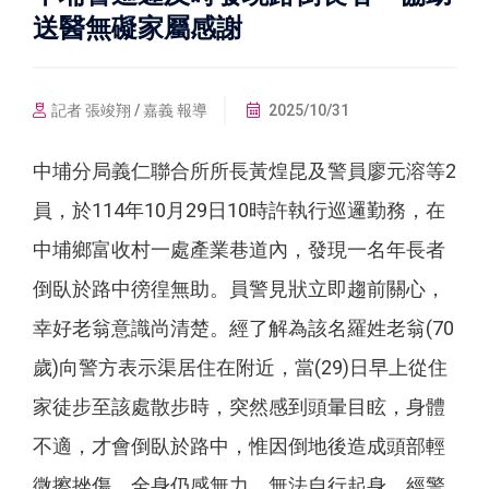
送醫無礙家屬感謝
記者 張竣翔 / 嘉義 報導
2025/10/31
中埔分局義仁聯合所所長黃煌昆及警員廖元溶等2
員，於114年10月29日10時許執行巡邏勤務，在
中埔鄉富收村一處產業巷道內，發現一名年長者
倒臥於路中徬徨無助。員警見狀立即趨前關心，
幸好老翁意識尚清楚。經了解為該名羅姓老翁(70
歲)向警方表示渠居住在附近，當(29)日早上從住
家徒步至該處散步時，突然感到頭暈目眩，身體
不適，才會倒臥於路中，惟因倒地後造成頭部輕
微擦挫傷，全身仍感無力，無法自行起身。經警