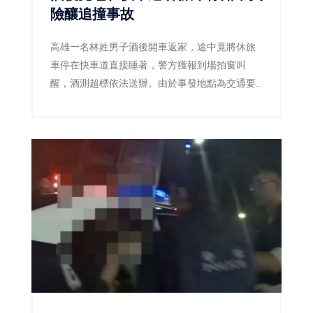
險釀追撞事故
高雄一名林姓男子酒後開車返家，途中竟將休旅
車停在快車道直接睡著，警方獲報到場拍窗叫
醒，酒測超標依法送辦。由於事發地點為交通要
道，若未及時發現，後果恐不堪設想。