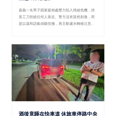
嘉義一名男子因家庭相處壓力陷入情緒危機，持
美工刀拒絕任何人靠近。警方沒有貿然刺激，而
是以溫和語氣傾聽安撫，再主動遞水轉移注意
力，趁男子伸手接水時迅速奪刀，將人平安送
醫。
酒後竟睡在快車道 休旅車停路中央