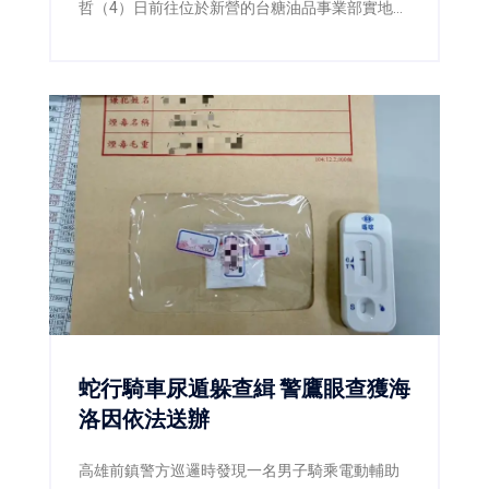
哲（4）日前往位於新營的台糖油品事業部實地訪
查，並由衛生局陪同查核，確認該事業部所經營
業務為汽柴油、潤滑油及加油站服務，與民眾日
常食用油品並無關聯，現場也再次釐清「此油非
彼油」，避免錯誤資訊持續擴散。
蛇行騎車尿遁躲查緝 警鷹眼查獲海
洛因依法送辦
高雄前鎮警方巡邏時發現一名男子騎乘電動輔助