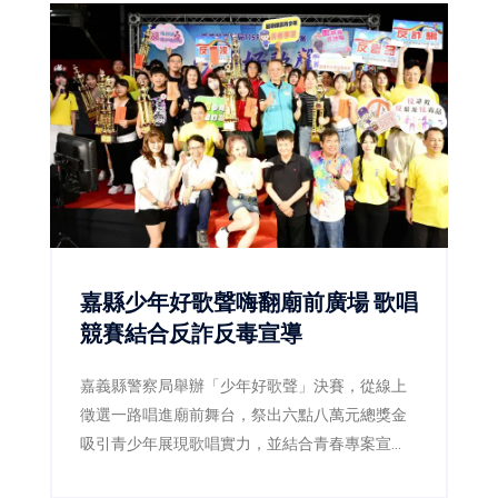
嘉縣少年好歌聲嗨翻廟前廣場 歌唱
競賽結合反詐反毒宣導
嘉義縣警察局舉辦「少年好歌聲」決賽，從線上
徵選一路唱進廟前舞台，祭出六點八萬元總獎金
吸引青少年展現歌唱實力，並結合青春專案宣
導，透過音樂陪伴青少年健康成長。