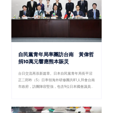
自民黨青年局率團訪台南 黃偉哲
捐10萬元響應熊本賑災
台日交流再添新篇章。日本自民黨青年局長平沼
正二郎昨（5）日率領海外研修團共81人拜會台南
市政府，訪團陣容堅強，包含9位日本國會議員，
以及多位地方議員與青年黨部代表。台南市長黃
偉哲偕同副市長姜淋煌及新聞及國際關係處長蘇
恩恩熱情接待，雙方除就城市交流、青年互動及
未來合作交換意見外，也共同關注日前熊本強震