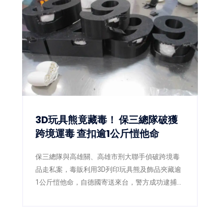
災情。黃偉哲更宣布以個人名義捐出新台幣10萬
元，響應台南市政府「0728日本熊本賑災專
案」，盼凝聚更多社會力量，協助災區儘速重
建。
3D玩具熊竟藏毒！ 保三總隊破獲
跨境運毒 查扣逾1公斤愷他命
保三總隊與高雄關、高雄市刑大聯手偵破跨境毒
品走私案，毒販利用3D列印玩具熊及飾品夾藏逾
1公斤愷他命，自德國寄送來台，警方成功逮捕2
嫌並查扣毒品，阻止流入市面。