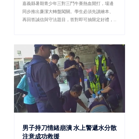
嘉義縣暑期青少年三對三鬥牛賽熱血開打，場邊
同步推出廉潔大轉盤闖關。學生必須先讀繪本、
再回答誠信與守法題目，答對即可抽限定好禮，
讓原本嚴肅的廉潔教育變成賽事中的熱門互動活
動。
男子持刀情緒崩潰 水上警遞水分散
注意成功救援