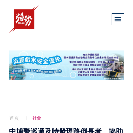
首頁
社會
中埔警巡邏及時發現路倒長者 協助