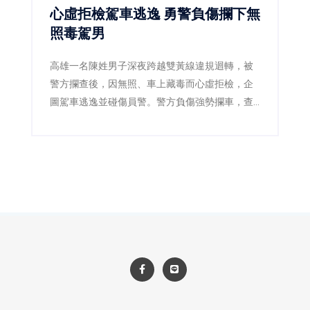
心虛拒檢駕車逃逸 勇警負傷攔下無
照毒駕男
高雄一名陳姓男子深夜跨越雙黃線違規迴轉，被
警方攔查後，因無照、車上藏毒而心虛拒檢，企
圖駕車逃逸並碰傷員警。警方負傷強勢攔車，查
獲安非他命及依托咪酯煙彈，陳男毒品快篩呈陽
性，遭依法逮捕送辦。