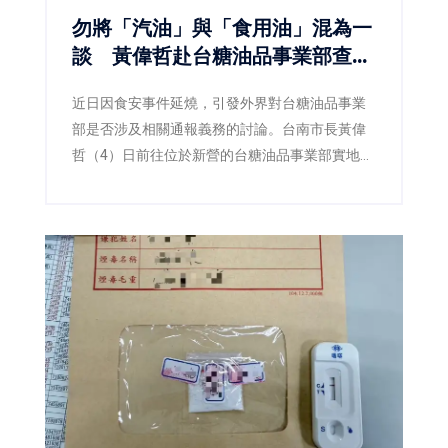
勿將「汽油」與「食用油」混為一
談 黃偉哲赴台糖油品事業部查
察：食安不能建立在誤解之上
近日因食安事件延燒，引發外界對台糖油品事業
部是否涉及相關通報義務的討論。台南市長黃偉
哲（4）日前往位於新營的台糖油品事業部實地訪
查，並由衛生局陪同查核，確認該事業部所經營
業務為汽柴油、潤滑油及加油站服務，與民眾日
常食用油品並無關聯，現場也再次釐清「此油非
彼油」，避免錯誤資訊持續擴散。