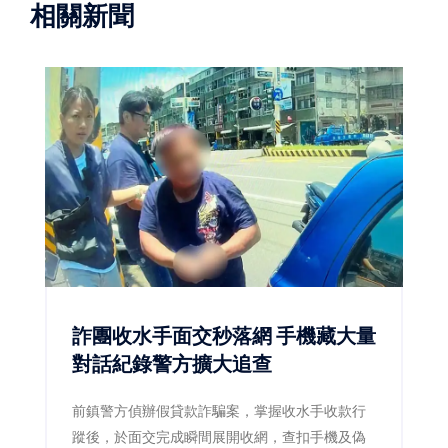
相關新聞
詐團收水手面交秒落網 手機藏大量
對話紀錄警方擴大追查
前鎮警方偵辦假貸款詐騙案，掌握收水手收款行
蹤後，於面交完成瞬間展開收網，查扣手機及偽