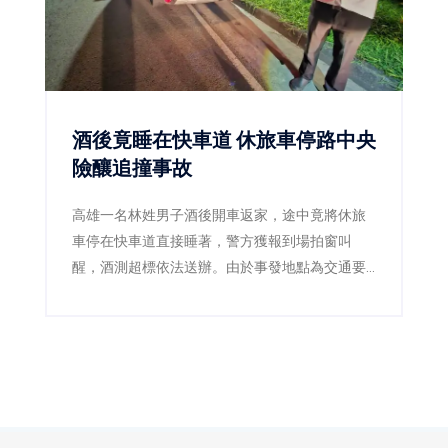
酒後竟睡在快車道 休旅車停路中央
險釀追撞事故
高雄一名林姓男子酒後開車返家，途中竟將休旅
車停在快車道直接睡著，警方獲報到場拍窗叫
醒，酒測超標依法送辦。由於事發地點為交通要
道，若未及時發現，後果恐不堪設想。