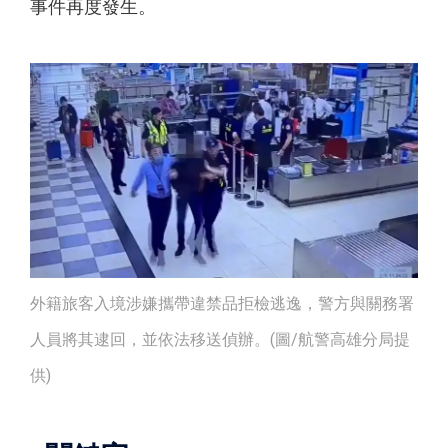
事件再度發生。
外籍旅客入境涉嫌攜帶違禁品拒檢逃逸，警方與關務署
人員將其逮回，並依法移送偵辦。(圖/航警高雄分局提
供)