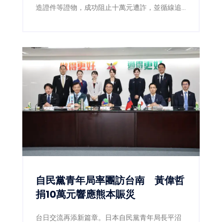
造證件等證物，成功阻止十萬元遭詐，並循線追
查幕後詐騙集團。
自民黨青年局率團訪台南 黃偉哲
捐10萬元響應熊本賑災
台日交流再添新篇章。日本自民黨青年局長平沼