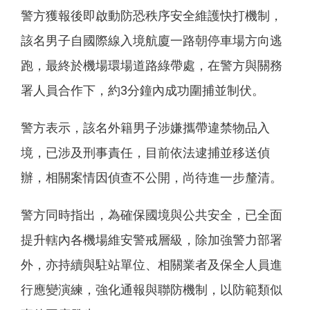
警方獲報後即啟動防恐秩序安全維護快打機制，
該名男子自國際線入境航廈一路朝停車場方向逃
跑，最終於機場環場道路綠帶處，在警方與關務
署人員合作下，約3分鐘內成功圍捕並制伏。
警方表示，該名外籍男子涉嫌攜帶違禁物品入
境，已涉及刑事責任，目前依法逮捕並移送偵
辦，相關案情因偵查不公開，尚待進一步釐清。
警方同時指出，為確保國境與公共安全，已全面
提升轄內各機場維安警戒層級，除加強警力部署
外，亦持續與駐站單位、相關業者及保全人員進
行應變演練，強化通報與聯防機制，以防範類似