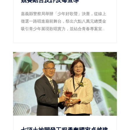
嘉義縣警察局舉辦「少年好歌聲」決賽，從線上
徵選一路唱進廟前舞台，祭出六點八萬元總獎金
吸引青少年展現歌唱實力，並結合青春專案宣
導，透過音樂陪伴青少年健康成長。
七項土地開發工程勇奪國家卓越建