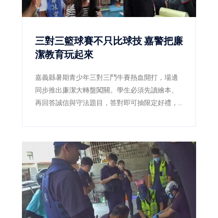
三對三籃球賽不只比球技 嘉警把廉
潔教育玩起來
嘉義縣暑期青少年三對三鬥牛賽熱血開打，場邊
同步推出廉潔大轉盤闖關。學生必須先讀繪本、
再回答誠信與守法題目，答對即可抽限定好禮，
讓原本嚴肅的廉潔教育變成賽事中的熱門互動活
動。