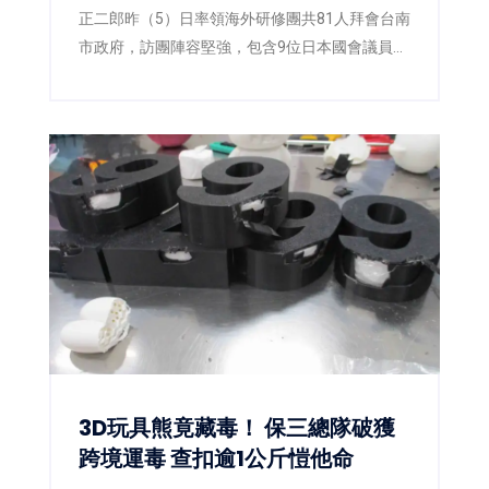
正二郎昨（5）日率領海外研修團共81人拜會台南
市政府，訪團陣容堅強，包含9位日本國會議員，
以及多位地方議員與青年黨部代表。台南市長黃
偉哲偕同副市長姜淋煌及新聞及國際關係處長蘇
恩恩熱情接待，雙方除就城市交流、青年互動及
未來合作交換意見外，也共同關注日前熊本強震
災情。黃偉哲更宣布以個人名義捐出新台幣10萬
元，響應台南市政府「0728日本熊本賑災專
案」，盼凝聚更多社會力量，協助災區儘速重
建。
3D玩具熊竟藏毒！ 保三總隊破獲
跨境運毒 查扣逾1公斤愷他命