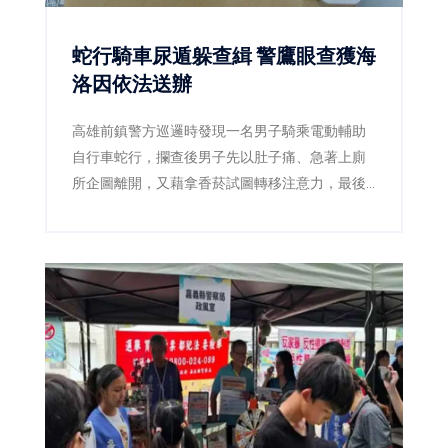
蛇行騎車尿遁躲查緝 警鷹眼查獲海
洛因依法送辦
高雄前鎮警方巡邏時發現一名男子騎乘電動輔助
自行車蛇行，攔查後男子先以肚子痛、急著上廁
所企圖離開，又藉拿香菸試圖轉移注意力，最後
仍遭警方查獲海洛因，並依毒品及公共危險罪送
辦。