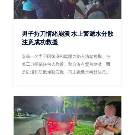
男子持刀情緒崩潰 水上警遞水分散
注意成功救援
嘉義一名男子因家庭相處壓力陷入情緒危機，持
美工刀拒絕任何人靠近。警方沒有貿然刺激，而
是以溫和語氣傾聽安撫，再主動遞水轉移注意
力，趁男子伸手接水時迅速奪刀，將人平安送
醫。