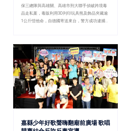
保三總隊與高雄關、高雄市刑大聯手偵破跨境毒
品走私案，毒販利用3D列印玩具熊及飾品夾藏逾
1公斤愷他命，自德國寄送來台，警方成功逮捕2
嫌並查扣毒品，阻止流入市面。
嘉縣少年好歌聲嗨翻廟前廣場 歌唱
競賽結合反詐反毒宣導