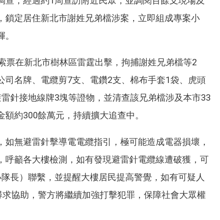
調查，經過約1周查訪附近民眾，並調閱百餘支現場及
，鎖定居住新北市謝姓兄弟檔涉案，立即組成專案小
揮。
搜索票在新北市樹林區雷霆出擊，拘捕謝姓兄弟檔等2
公司名牌、電纜剪7支、電鑽2支、棉布手套1袋、虎頭
雷針接地線牌3塊等證物，並清查該兄弟檔涉及本市33
額約300餘萬元，持續擴大追查中。
，如無避雷針擊導電電纜指引，極可能造成電器損壞，
，呼籲各大樓檢測，如有發現避雷針電纜線遭破獲，可
絡人吳小隊長）聯繫，並提醒大樓居民提高警覺，如有可疑人
0尋求協助，警方將繼續加強打擊犯罪，保障社會大眾權