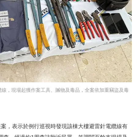
纜線，現場起獲作案工具、贓物及毒品，全案依加重竊盜及毒
報案，表示於例行巡視時發現該棟大樓避雷針電纜線有