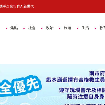
世代
詐團收水手面交秒落網 手機藏大量對話紀錄警方擴大
焦點
社會
政治
旅遊
生活
教