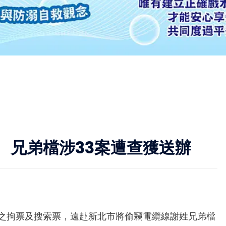
 兄弟檔涉33案遭查獲送辦
發之拘票及搜索票，遠赴新北市將偷竊電纜線謝姓兄弟檔