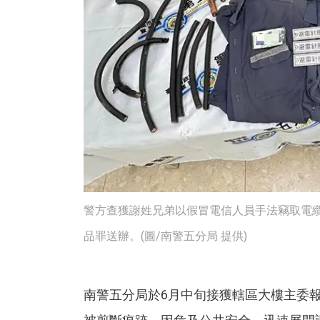
警方查獲謝姓兄弟以假冒電信人員手法竊取電
品罪送辦。(圖/南警五分局 提供)
南警五分局於6月中旬接獲轄區大樓主委