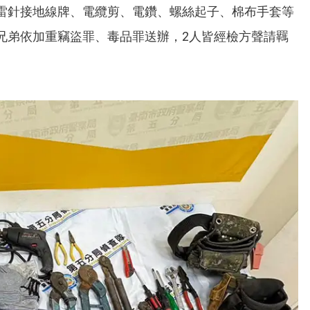
雷針接地線牌、電纜剪、電鑽、螺絲起子、棉布手套等
兄弟依加重竊盜罪、毒品罪送辦，2人皆經檢方聲請羈