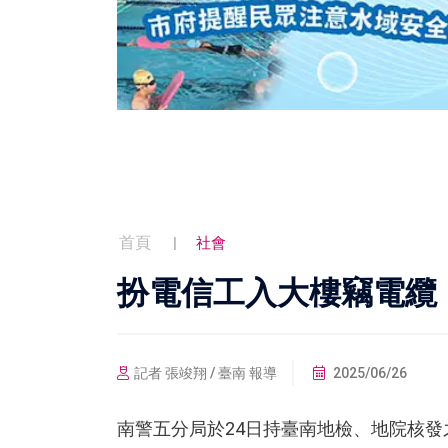
首頁
社會
扮電信工入大樓竊電纜
記者 張竣翔 / 臺南 報導
2025/06/26
南警五分局於24日持臺南地檢、地院核