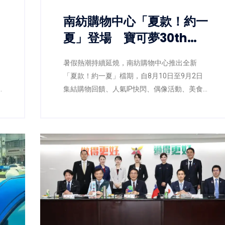
南紡購物中心「夏款！約一
全
夏」登場 寶可夢30th快
閃店、源少年接力開嗨
暑假熱潮持續延燒，南紡購物中心推出全新
「夏款！約一夏」檔期，自8月10日至9月2日
集結購物回饋、人氣IP快閃、偶像活動、美食
新櫃及運動賽事等豐富內容，從寶可夢30th快
閃店、AcQUA源少年簽唱會，到全台最大3X3
聯盟籃球賽與鼓手道館競技，打造今夏最熱鬧
的城市娛樂據點。同時祭出會員點數折抵、滿
額贈禮及多元支付優惠，讓消費者享受購物、
娛樂、美食一次到位的夏日體驗。