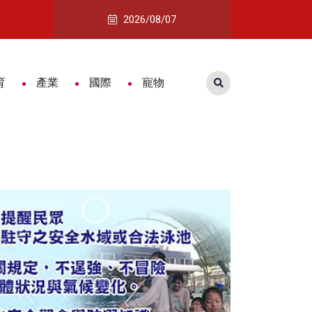
追查
「鎮展三寶」驚豔登場！2026國際木雕藝術交流展開展
2026/08/07
育
產業
國際
寵物