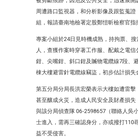
被剪斷痕跡，因危及公共安全，迅速展開
周遭路口監視器，和分析影像及跟監蒐證
組，報請臺南地檢署定股鄭愷昕檢察官指
專案小組於24日見時機成熟，持拘票、
人，查獲作案時穿著工作服、配戴之電信
鉗、尖嘴鉗、斜口鉗及贓物電纜線7段、避
棟大樓避雷針電纜線竊盜，初步估計損失金
第五分局分局長洪宏榮表示大樓如遭雷擊
甚至釀成火災，造成人民安全及財產損失
與該分局偵查隊 06-2598657（聯
士進入，需再三確認身分，亦或撥打11
益不受侵害。