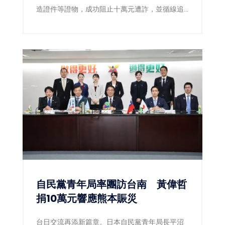
造證件等證物，成功阻止十萬元遭詐，並循線追
查幕後詐騙集團。
自民黨青年局率團訪台南 黃偉哲
捐10萬元響應熊本賑災
台日交流再添新篇章。日本自民黨青年局長平沼