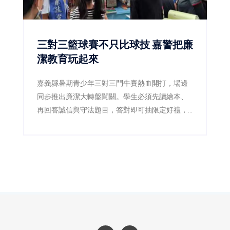
三對三籃球賽不只比球技 嘉警把廉
潔教育玩起來
嘉義縣暑期青少年三對三鬥牛賽熱血開打，場邊
同步推出廉潔大轉盤闖關。學生必須先讀繪本、
再回答誠信與守法題目，答對即可抽限定好禮，
讓原本嚴肅的廉潔教育變成賽事中的熱門互動活
動。