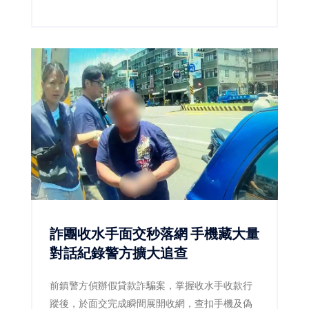
動賽事等豐富內容，從寶可夢30th快閃店、
AcQUA源少年簽唱會，到全台最大3X3聯盟籃球
賽與鼓手道館競技，打造今夏最熱鬧的城市娛樂
據點。同時祭出會員點數折抵、滿額贈禮及多元
支付優惠，讓消費者享受購物、娛樂、美食一次
到位的夏日體驗。
詐團收水手面交秒落網 手機藏大量
對話紀錄警方擴大追查
前鎮警方偵辦假貸款詐騙案，掌握收水手收款行
蹤後，於面交完成瞬間展開收網，查扣手機及偽