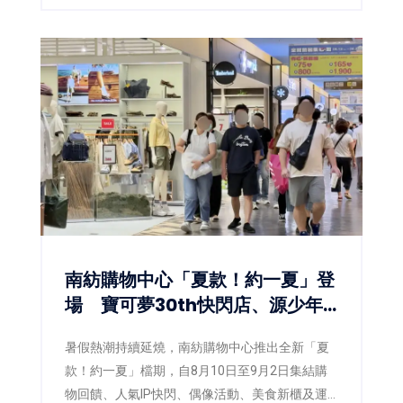
南紡購物中心「夏款！約一夏」登
場 寶可夢30th快閃店、源少年
接力開嗨
暑假熱潮持續延燒，南紡購物中心推出全新「夏
款！約一夏」檔期，自8月10日至9月2日集結購
物回饋、人氣IP快閃、偶像活動、美食新櫃及運