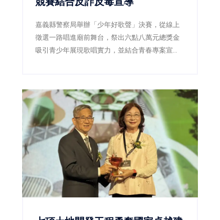
競賽結合反詐反毒宣導
嘉義縣警察局舉辦「少年好歌聲」決賽，從線上
徵選一路唱進廟前舞台，祭出六點八萬元總獎金
吸引青少年展現歌唱實力，並結合青春專案宣
導，透過音樂陪伴青少年健康成長。