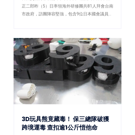
正二郎昨（5）日率領海外研修團共81人拜會台南
市政府，訪團陣容堅強，包含9位日本國會議員，
以及多位地方議員與青年黨部代表。台南市長黃
偉哲偕同副市長姜淋煌及新聞及國際關係處長蘇
恩恩熱情接待，雙方除就城市交流、青年互動及
未來合作交換意見外，也共同關注日前熊本強震
災情。黃偉哲更宣布以個人名義捐出新台幣10萬
元，響應台南市政府「0728日本熊本賑災專
案」，盼凝聚更多社會力量，協助災區儘速重
建。
3D玩具熊竟藏毒！ 保三總隊破獲
跨境運毒 查扣逾1公斤愷他命