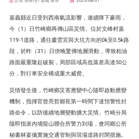
記者 張竣翔 / 嘉義 報導
2025/08/01
嘉義縣近日受到西南氣流影響，連續降下豪雨，
今（1）日竹崎鄉再傳山區災情。位於文峰村嘉
119-1道路，通往慶雲宮與大坑方向的0k至0.5k路
段，於昨（31）日傍晚驚傳地層滑動，導致柏油
路面嚴重隆起破裂，局部區域高低落差高達50公
分，對行車安全構成重大威脅。
災情發生後，竹崎鄉災害應變中心隨即啟動應變
機制，指揮官曾亮哲鄉長第一時間下達預警性封
路命令，以防後續地層變動擴大災情。竹崎分局
隨即指派內埔龍山聯合所警力到場，會同鄉公所
秘書林宴儀實施交通管制與現場道路封閉措施。