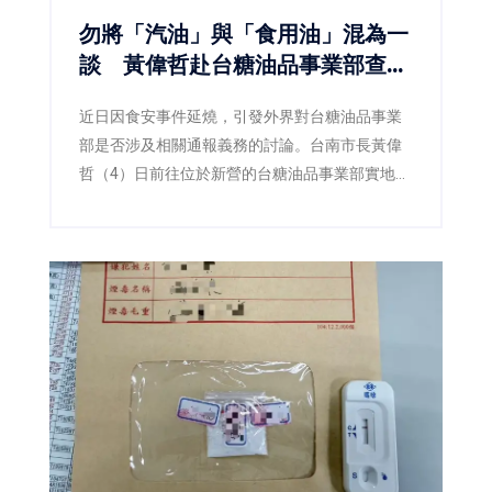
勿將「汽油」與「食用油」混為一
談 黃偉哲赴台糖油品事業部查
察：食安不能建立在誤解之上
近日因食安事件延燒，引發外界對台糖油品事業
部是否涉及相關通報義務的討論。台南市長黃偉
哲（4）日前往位於新營的台糖油品事業部實地訪
查，並由衛生局陪同查核，確認該事業部所經營
業務為汽柴油、潤滑油及加油站服務，與民眾日
常食用油品並無關聯，現場也再次釐清「此油非
彼油」，避免錯誤資訊持續擴散。