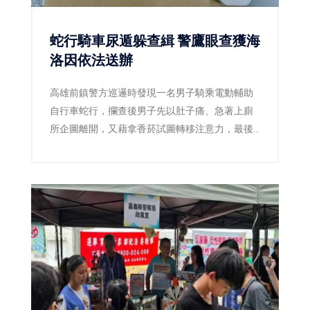
蛇行騎車尿遁躲查緝 警鷹眼查獲海
洛因依法送辦
高雄前鎮警方巡邏時發現一名男子騎乘電動輔助
自行車蛇行，攔查後男子先以肚子痛、急著上廁
所企圖離開，又藉拿香菸試圖轉移注意力，最後
仍遭警方查獲海洛因，並依毒品及公共危險罪送
辦。