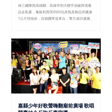
保三總隊與高雄關、高雄市刑大聯手偵破跨境毒
品走私案，毒販利用3D列印玩具熊及飾品夾藏逾
1公斤愷他命，自德國寄送來台，警方成功逮捕2
嫌並查扣毒品，阻止流入市面。
嘉縣少年好歌聲嗨翻廟前廣場 歌唱