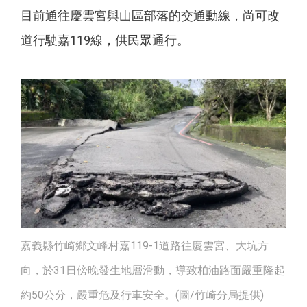
目前通往慶雲宮與山區部落的交通動線，尚可改
道行駛嘉119線，供民眾通行。
嘉義縣竹崎鄉文峰村嘉119-1道路往慶雲宮、大坑方
向，於31日傍晚發生地層滑動，導致柏油路面嚴重隆起
約50公分，嚴重危及行車安全。(圖/竹崎分局提供)