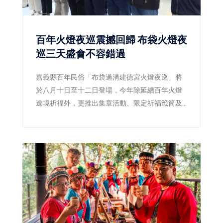
百年火燈夜巡震撼回歸 布袋火燈夜
巡三天盛會不容錯過
嘉義縣百年民俗「布袋過溝建德宮火燈夜巡」將
於八月十日至十二日登場，今年除延續百年火燈
遶境祈福外，更推出集章活動、限定祈福籤筒及
星光演唱會，邀請全台民眾一起走進布袋，感受
嘉義宗教文化魅力。