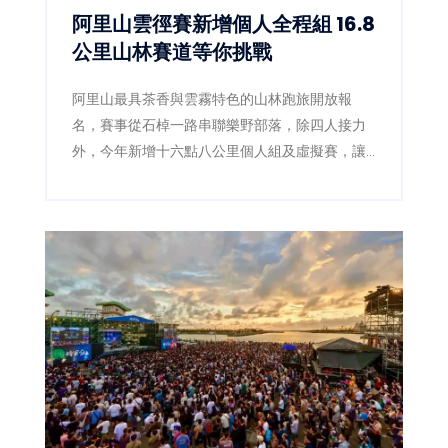
阿里山雲徑賽新增個人全程組 16.8
公里山林賽道等你挑戰
阿里山最具茶香與雲霧特色的山林跑旅開放報
名，賽事從石棹一路串聯樂野部落，除四人接力
外，今年新增十六點八公里個人組及虛擬賽，讓
跑者用雙腳探索茶園、森林鐵道與鄒族文化。