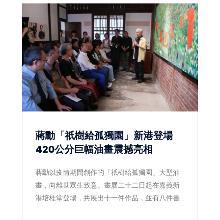
蔣勳「祇樹給孤獨園」新港登場
420公分巨幅油畫震撼亮相
蔣勳以疫情期間創作的「祇樹給孤獨園」大型油
畫，向離世眾生致意。畫展二十二日起在嘉義新
港培桂堂登場，共展出十一件作品，並有八件書
法首度公開。