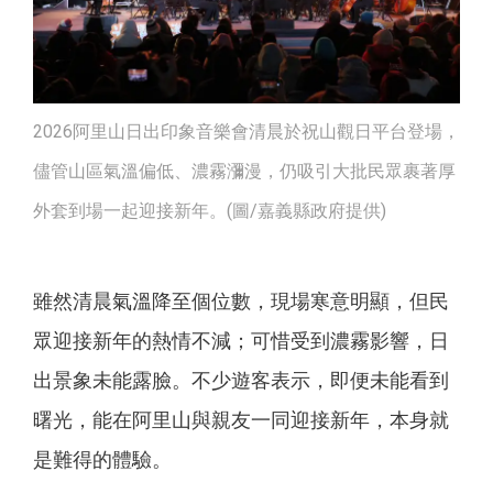
2026阿里山日出印象音樂會清晨於祝山觀日平台登場，
儘管山區氣溫偏低、濃霧瀰漫，仍吸引大批民眾裹著厚
外套到場一起迎接新年。(圖/嘉義縣政府提供)
雖然清晨氣溫降至個位數，現場寒意明顯，但民
眾迎接新年的熱情不減；可惜受到濃霧影響，日
出景象未能露臉。不少遊客表示，即便未能看到
曙光，能在阿里山與親友一同迎接新年，本身就
是難得的體驗。