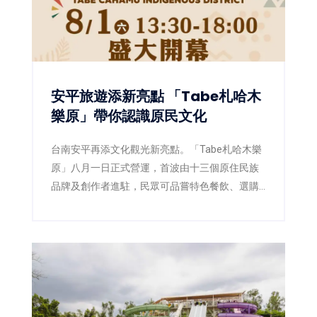
安平旅遊添新亮點 「Tabe札哈木
樂原」帶你認識原民文化
台南安平再添文化觀光新亮點。「Tabe札哈木樂
原」八月一日正式營運，首波由十三個原住民族
品牌及創作者進駐，民眾可品嘗特色餐飲、選購
工藝文創，假日還能欣賞原民樂舞及街頭演出。