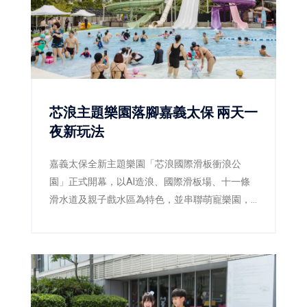
芯浪主題樂園落腳嘉義太保 兩天一
夜新玩法
嘉義太保全新主題樂園「芯浪國際滑板衝浪公
園」正式開幕，以AI造浪、國際滑板場、十一條
滑水道及親子戲水區為特色，並串聯萌寵樂園，
瞄準親子、校外教學及科技產業客群。