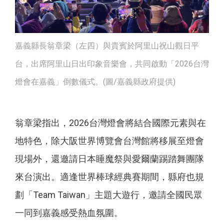
嘉義縣長翁章梁（左四）與貴賓於阿里山祝山觀日平
台，出席阿里山日出印象音樂會，共同啟動「2026台灣
燈會在嘉義」倒數儀式。(圖/嘉義縣政府提供)
翁章梁指出，2026台灣燈會將結合國際元素與在
地特色，除大阪世界博覽會台灣館將移展至燈會
現場外，還邀請日本睡魔祭與愛爾蘭踢踏舞團隊
來台演出。適逢世界棒球經典賽期間，縣府也規
劃「Team Taiwan」主題大遊行，邀請全國民眾
一同到嘉義感受熱血氛圍。