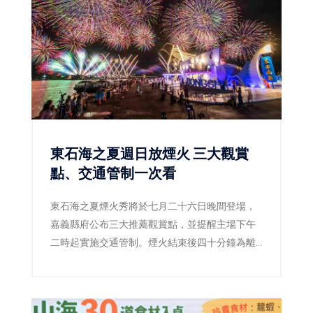
及「雙樂園放電大冒險」住房專案，從室內外遊
樂設施、親子互動體驗到台南特色美食一次串
聯，打造寓教於樂、吃住玩一站滿足的城市親子
假期。
東石海之夏週日放煙火 三大觀賞
點、交通管制一次看
東石海之夏煙火秀將於七月二十六日晚間登場，
嘉義縣府公布三大推薦觀賞點，並提醒主場下午
二時起實施交通管制。煙火結束後四十分鐘為離
場高峰，建議民眾留在漁港逛市集、吃海鮮再返
程。