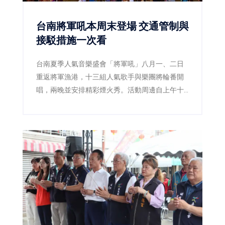
台南將軍吼本周末登場 交通管制與
接駁措施一次看
台南夏季人氣音樂盛會「將軍吼」八月一、二日
重返將軍漁港，十三組人氣歌手與樂團將輪番開
唱，兩晚並安排精彩煙火秀。活動周邊自上午十
一時起實施交通管制，市府同步加開公車及接駁
服務，提醒民眾提早出發並遵從現場引導。