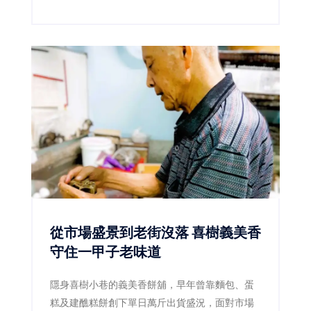
獲銀級環保標章旅館的和逸飯店·台南西門館，近
年持續將ESG理念落實於旅宿經營，除了取消客
房瓶裝水、增設飲水設備、不主動提供一次性備
品等環保措施，今年更將永續概念延伸至旅遊內
容，推出結合食農教育的「酪跑農遊趣」住房專
案，以及深度認識府城文化的「府城文化走
讀」，讓親子在旅行中親近自然、探索歷史，也
讓永續不只是口號，而是真正融入每一段家庭旅
程。
從市場盛景到老街沒落 喜樹義美香
守住一甲子老味道
隱身喜樹小巷的義美香餅舖，早年曾靠麵包、蛋
糕及建醮糕餅創下單日萬斤出貨盛況，面對市場