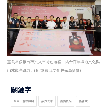
嘉義暑假推出蒸汽火車特色遊程，結合百年鐵道文化與
山林觀光魅力。(圖/嘉義縣文化觀光局提供)
關鍵字
阿里山森林鐵路
蒸汽火車
嘉義觀光
福森號