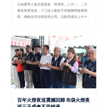
台南夏季人氣音樂盛會「將軍吼」八月一、二日
重返將軍漁港，十三組人氣歌手與樂團將輪番開
唱，兩晚並安排精彩煙火秀。活動周邊自上午十
一時起實施交通管制，市府同步加開公車及接駁
服務，提醒民眾提早出發並遵從現場引導。
百年火燈夜巡震撼回歸 布袋火燈夜
巡三天盛會不容錯過