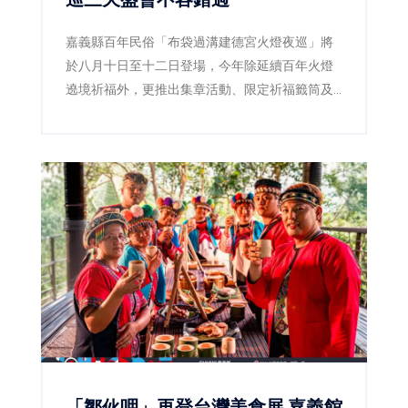
嘉義縣百年民俗「布袋過溝建德宮火燈夜巡」將
於八月十日至十二日登場，今年除延續百年火燈
遶境祈福外，更推出集章活動、限定祈福籤筒及
星光演唱會，邀請全台民眾一起走進布袋，感受
嘉義宗教文化魅力。
「鄒伙呷」再登台灣美食展 嘉義館