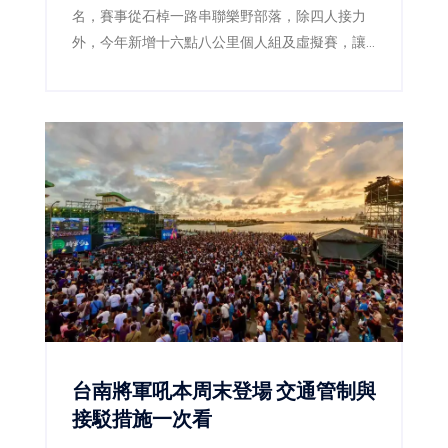
名，賽事從石棹一路串聯樂野部落，除四人接力
外，今年新增十六點八公里個人組及虛擬賽，讓
跑者用雙腳探索茶園、森林鐵道與鄒族文化。
台南將軍吼本周末登場 交通管制與
接駁措施一次看