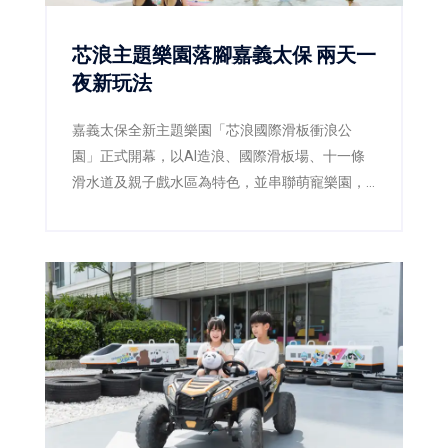
芯浪主題樂園落腳嘉義太保 兩天一
夜新玩法
嘉義太保全新主題樂園「芯浪國際滑板衝浪公
園」正式開幕，以AI造浪、國際滑板場、十一條
滑水道及親子戲水區為特色，並串聯萌寵樂園，
瞄準親子、校外教學及科技產業客群。