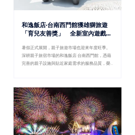
和逸飯店·台南西門館獲雄獅旅遊
「育兒友善獎」 全新室內遊戲室
登場 打造暑假最強親子放電基地
暑假正式展開，親子旅遊市場也迎來年度旺季。
深耕親子旅宿市場的和逸飯店·台南西門館，憑藉
完善的親子設施與貼近家庭需求的服務品質，榮
獲雄獅旅遊「最懂你的親子友善飯店」評選中的
「育兒友善獎」，再次獲得市場肯定。迎接暑假
到來，飯店同步推出全新室內遊戲空間「和逸囡
仔埕」，並規劃「FUN暑假 1+1放電趣」體驗套票
及「雙樂園放電大冒險」住房專案，從室內外遊
樂設施、親子互動體驗到台南特色美食一次串
聯，打造寓教於樂、吃住玩一站滿足的城市親子
假期。