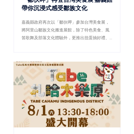
帶你沉浸式感受鄒族文化
嘉義縣政府再次以「鄒伙呷」參加台灣美食展，
將阿里山鄒族文化搬進展館，除了特色美食、風
笛歌舞及部落文化體驗外，更推出扭蛋抽好禮、
LINE打卡禮等活動，邀請民眾感受嘉義山林與部
落魅力。