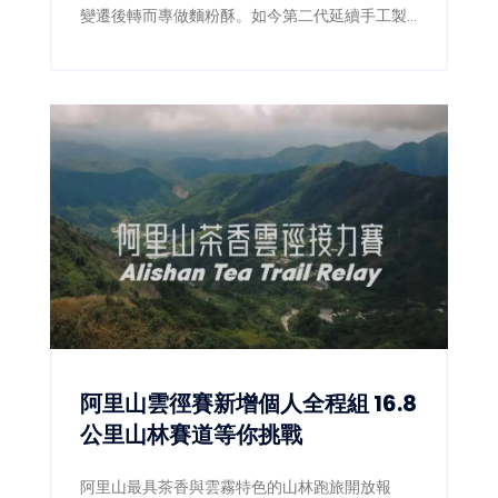
變遷後轉而專做麵粉酥。如今第二代延續手工製
作，四果餅、椪餅及造型麵粉酥仍吸引民眾專程
上門。
阿里山雲徑賽新增個人全程組 16.8
公里山林賽道等你挑戰
阿里山最具茶香與雲霧特色的山林跑旅開放報