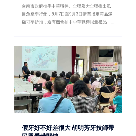
台南市政府攜手中華職棒、全聯及大全聯推出虱
目魚產季行銷，8月7日至9月3日購買指定商品滿
額可享折扣，還有機會抽中中華職棒限量禮品，
邀請全民一起「挺台灣、吃好魚」。
假牙好不好差很大 胡明芳牙技師帶