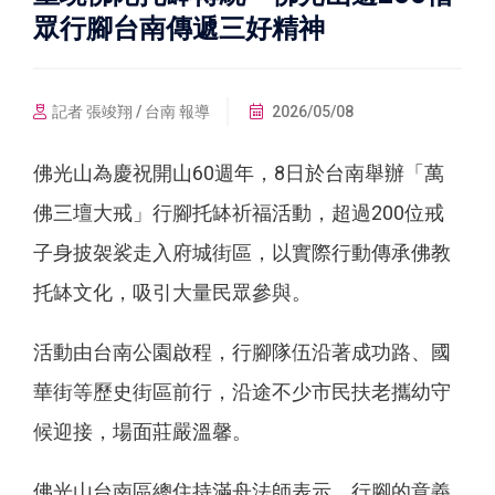
眾行腳台南傳遞三好精神
記者 張竣翔 / 台南 報導
2026/05/08
佛光山為慶祝開山60週年，8日於台南舉辦「萬
佛三壇大戒」行腳托缽祈福活動，超過200位戒
子身披袈裟走入府城街區，以實際行動傳承佛教
托缽文化，吸引大量民眾參與。
活動由台南公園啟程，行腳隊伍沿著成功路、國
華街等歷史街區前行，沿途不少市民扶老攜幼守
候迎接，場面莊嚴溫馨。
佛光山台南區總住持滿舟法師表示，行腳的意義