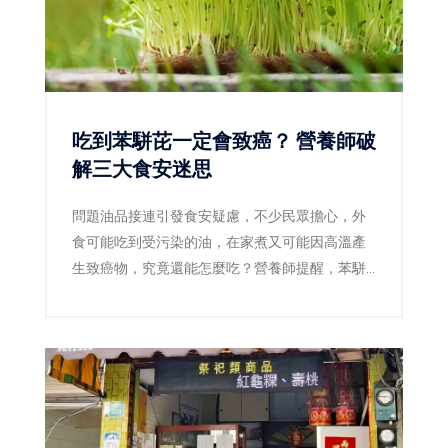
吃到苯駢芘一定會致癌？ 營養師破
解三大食安迷思
問題油品接連引發食安疑慮，不少民眾擔心，外
食可能吃到受污染的油，在家煮又可能因高溫產
生致癌物，究竟還能怎麼吃？營養師提醒，苯駢
芘確實是需要降低暴露的致癌物質，但偶爾吃到
不等於一定會罹癌，也沒有任何一種蔬菜或保健
食品能立即把它「排出體外」。真正有效的防
線，是確認問題產品、減少焦黑食物及改善用油
習慣。