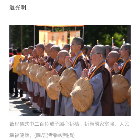
遞光明。
啟程儀式中二百位戒子誠心祈禱，祈願國家富強、人民
幸福健康。(圖/記者張竣翔攝)