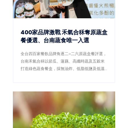
400家品牌激戰 禾氣合秝奪原蔬盒
餐優選、台南蔬食唯一入選
全台四百家餐飲品牌角逐二○二六原蔬盒餐評選，
台南禾氣合秝以節瓜、蓮藕、高纖時蔬及五穀米
打造綠色蔬食餐盒，採無油炸、低脂低鹽及低溫
料理，成功拿下優選，成為本屆蔬食組台南唯一
獲獎品牌。