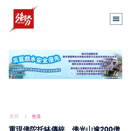
首頁
生活
重現佛陀托缽傳統 佛光山逾200僧