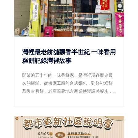
灣裡最老餅舖飄香半世紀 一味香用
糕餅記錄灣裡故事
開業逾五十年的一味香餅家，是灣裡現存歷史最
久的餅舖。從供應工廠的台式麵包，到祭祀糕餅
及復古月餅，老店跟著地方產業轉變調整腳步，
第二代更透過減糖、減油及製程標準化，讓傳統
滋味繼續流傳。