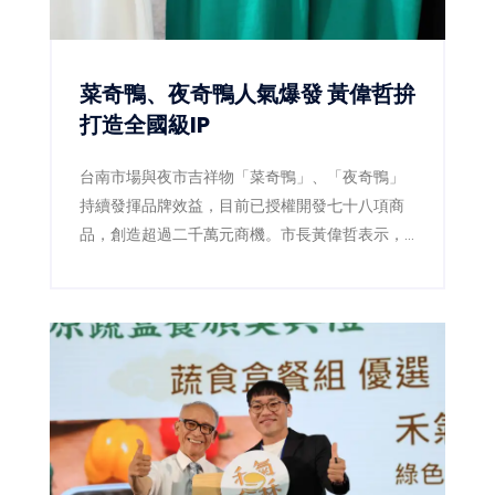
菜奇鴨、夜奇鴨人氣爆發 黃偉哲拚
打造全國級IP
台南市場與夜市吉祥物「菜奇鴨」、「夜奇鴨」
持續發揮品牌效益，目前已授權開發七十八項商
品，創造超過二千萬元商機。市長黃偉哲表示，
未來將整合跨局處資源，打造代表台南的全國級
城市IP。