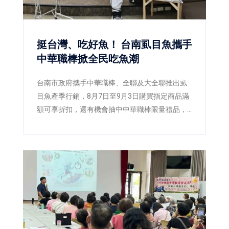
挺台灣、吃好魚！ 台南虱目魚攜手
中華職棒掀全民吃魚潮
台南市政府攜手中華職棒、全聯及大全聯推出虱
目魚產季行銷，8月7日至9月3日購買指定商品滿
額可享折扣，還有機會抽中中華職棒限量禮品，
邀請全民一起「挺台灣、吃好魚」。