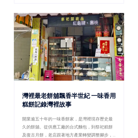
不等於一定會罹癌，也沒有任何一種蔬菜或保健
食品能立即把它「排出體外」。真正有效的防
線，是確認問題產品、減少焦黑食物及改善用油
習慣。
灣裡最老餅舖飄香半世紀 一味香用
糕餅記錄灣裡故事
開業逾五十年的一味香餅家，是灣裡現存歷史最
久的餅舖。從供應工廠的台式麵包，到祭祀糕餅
及復古月餅，老店跟著地方產業轉變調整腳步，