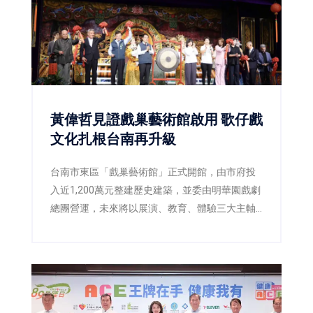
黃偉哲見證戲巢藝術館啟用 歌仔戲
文化扎根台南再升級
台南市東區「戲巢藝術館」正式開館，由市府投
入近1,200萬元整建歷史建築，並委由明華園戲劇
總團營運，未來將以展演、教育、體驗三大主軸
推廣歌仔戲文化，打造台南重要的藝文新地標。