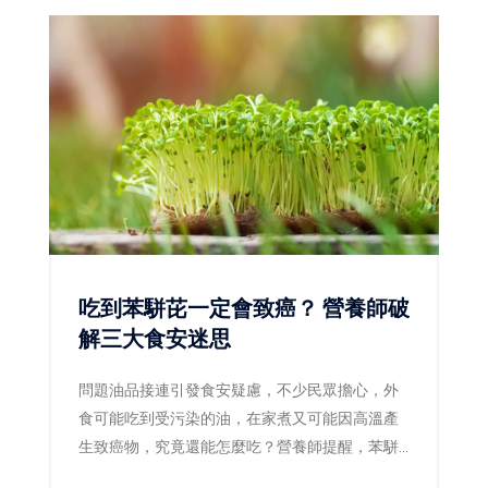
吃到苯駢芘一定會致癌？ 營養師破
解三大食安迷思
問題油品接連引發食安疑慮，不少民眾擔心，外
食可能吃到受污染的油，在家煮又可能因高溫產
生致癌物，究竟還能怎麼吃？營養師提醒，苯駢
芘確實是需要降低暴露的致癌物質，但偶爾吃到