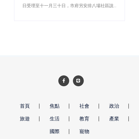
日受理至十一月三十日，市府另安排八場社區說
明會，並成立專業輔導團，協助居民了解法令、
流程及可申請的規劃與工程費用補助。
首頁
焦點
社會
政治
旅遊
生活
教育
產業
國際
寵物