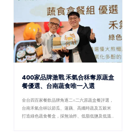
400家品牌激戰 禾氣合秝奪原蔬盒
餐優選、台南蔬食唯一入選
全台四百家餐飲品牌角逐二○二六原蔬盒餐評選，
台南禾氣合秝以節瓜、蓮藕、高纖時蔬及五穀米
打造綠色蔬食餐盒，採無油炸、低脂低鹽及低溫
料理，成功拿下優選，成為本屆蔬食組台南唯一
獲獎品牌。