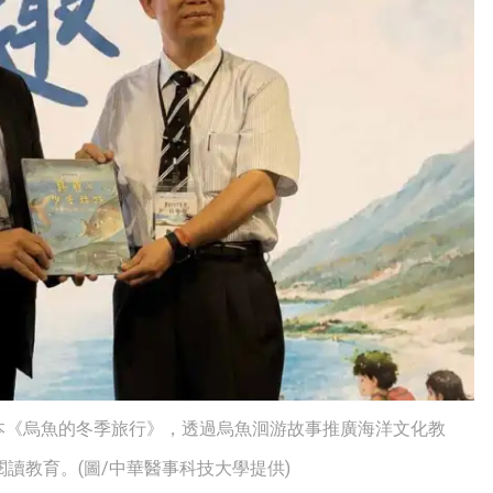
本《烏魚的冬季旅行》，透過烏魚洄游故事推廣海洋文化教
讀教育。(圖/中華醫事科技大學提供)