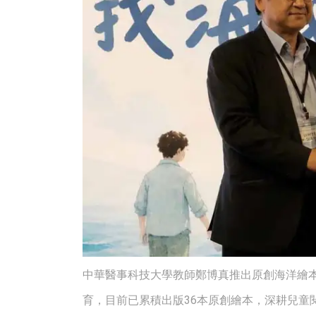
中華醫事科技大學教師鄭博真推出原創海洋繪
育，目前已累積出版36本原創繪本，深耕兒童閱