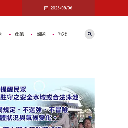
吃魚潮
3D玩具熊竟藏毒！ 保三總隊破獲跨境運毒 查扣逾1公斤
2026/08/06
育
產業
國際
寵物