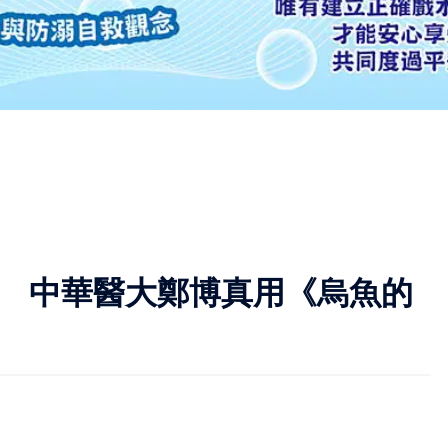
作 中華醫大鄭博真用《烏魚的