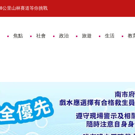
等你挑戰
挺台灣、吃好魚！ 台南虱目魚攜手中華職棒掀全民
焦點
社會
政治
旅遊
生活
教