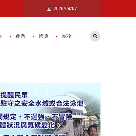
年傳承
從美術班到銲接高手 台南附工郭于瑄勇奪全國技能
2026/08/07
育
產業
國際
寵物