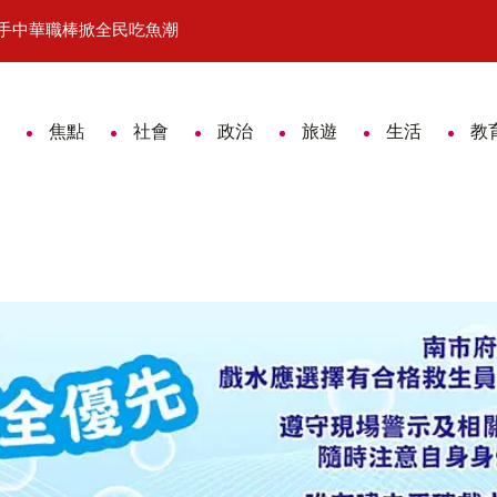
掀全民吃魚潮
草原精神躍然眼前 《千古馬頌》展現人馬共生千
焦點
社會
政治
旅遊
生活
教