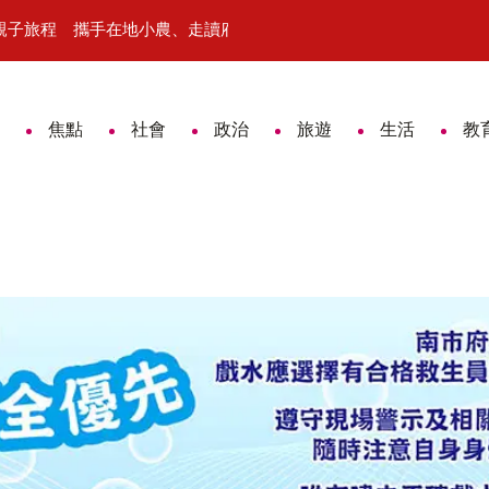
入親子旅程 攜手在地小農、走讀府城文化
「鎮展三寶」驚豔登場！2026國
焦點
社會
政治
旅遊
生活
教