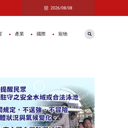
際木雕藝術交流展開展 跨國藝術對話激盪木雕新視野
暑假交通事故風險升高 南警五分局校
2026/08/08
育
產業
國際
寵物