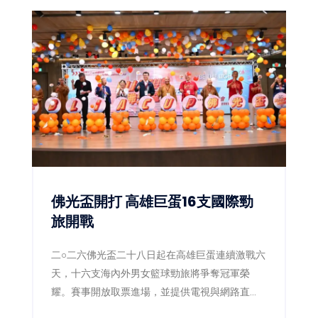
佛光盃開打 高雄巨蛋16支國際勁
旅開戰
二○二六佛光盃二十八日起在高雄巨蛋連續激戰六
天，十六支海內外男女籃球勁旅將爭奪冠軍榮
耀。賽事開放取票進場，並提供電視與網路直
播，讓球迷同步感受國際級大專籃球熱潮。