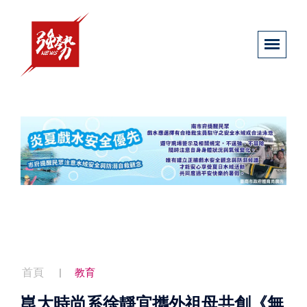
首頁
教育
崑大時尚系徐靜宜攜外祖母共創《無