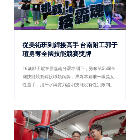
從美術班到銲接高手 台南附工郭于
瑄勇奪全國技能競賽獎牌
16歲郭于瑄在雲嘉南分署培訓下，勇奪第56屆全
國技能競賽銲接職類銅牌，成為本屆唯一獲獎女
性選手，用汗水與實力證明技能沒有性別限制。