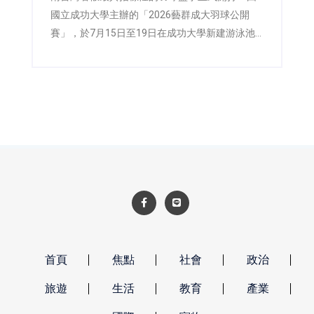
國立成功大學主辦的「2026藝群成大羽球公開
賽」，於7月15日至19日在成功大學新建游泳池
暨球類場館四樓盛大舉行，並於18日舉辦開幕典
禮，由成功大學副校長陳玉女與藝群醫學美容集
團董事長王正坤醫師共同主持。今年賽事吸引來
自全台2,155位羽球好手共襄盛舉，在五天賽程中
展開激烈角逐，再次寫下成大羽球公開賽參賽熱
度的新紀錄，也展現台灣全民運動風氣持續升
溫。
首頁
焦點
社會
政治
旅遊
生活
教育
產業