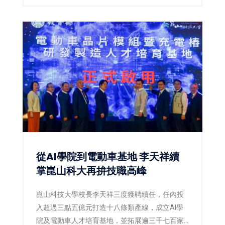
從AI學院到電動車基地 李天祥續
掌崑山科大再拚技職高峰
崑山科技大學校長李天祥三度獲聘續任，任內投
入超過三點五億元打造十八條類產線，成立AI學
院及電動車人才培育基地，並拓展逾三千七百家