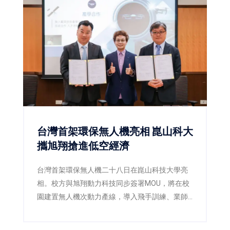
科技、實境體驗及跨屆共學，透過沉浸式互動設
計，引領新生正式展開EMBA學習旅程，也展現
成功大學管理學院持續創新管理教育、接軌AI時
代人才培育的新方向。
台灣首架環保無人機亮相 崑山科大
攜旭翔搶進低空經濟
台灣首架環保無人機二十八日在崑山科技大學亮
相。校方與旭翔動力科技同步簽署MOU，將在校
園建置無人機次動力產線，導入飛手訓練、業師
課程及實習就業，讓學生從製造、維修到飛行驗
證全面接軌產業。