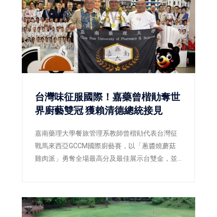
台灣味征服國際！嘉藥曾楷勛奪世
界廚藝雙冠 獲賴清德總統接見
嘉南藥理大學餐旅管理系教師曾楷勛代表台灣征
戰馬來西亞GCCM國際廚藝賽，以「蔥醬燒蘑菇
雞肉派」勇奪全場最高分及最佳展示台雙金，並
獲總統賴清德接見，為台灣餐飲教育再添國際榮
耀。