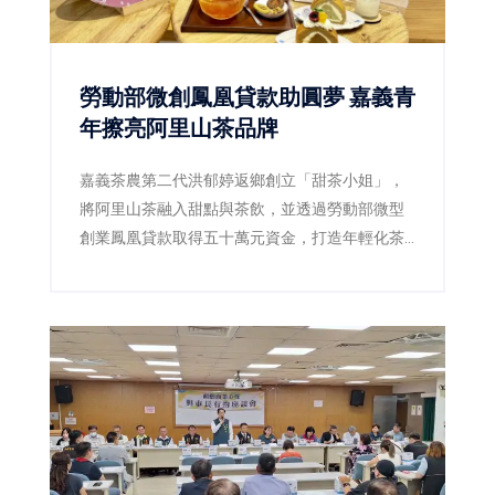
勞動部微創鳳凰貸款助圓夢 嘉義青
年擦亮阿里山茶品牌
嘉義茶農第二代洪郁婷返鄉創立「甜茶小姐」，
將阿里山茶融入甜點與茶飲，並透過勞動部微型
創業鳳凰貸款取得五十萬元資金，打造年輕化茶
品牌，為傳統茶產業注入新活力。