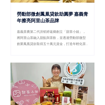
勞動部微創鳳凰貸款助圓夢 嘉義青
年擦亮阿里山茶品牌
嘉義茶農第二代洪郁婷返鄉創立「甜茶小姐」，
將阿里山茶融入甜點與茶飲，並透過勞動部微型
創業鳳凰貸款取得五十萬元資金，打造年輕化茶
品牌，為傳統茶產業注入新活力。