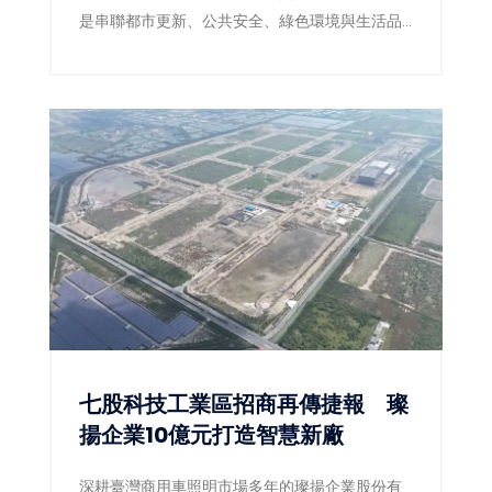
是串聯都市更新、公共安全、綠色環境與生活品
質的重要基礎建設。嘉義市政府近年積極推動前
瞻停車場建設，以跨局處整合及多功能空間規劃
思維，成功打造兼具停車、景觀、防災與人本設
計的公共工程，今年更於「2026國家卓越建設
獎」一舉榮獲3項金質獎、1項優質獎，再次展現
嘉義市推動高品質公共建設的卓越成果，也獲得
專業評審一致肯定。
七股科技工業區招商再傳捷報 璨
揚企業10億元打造智慧新廠
深耕臺灣商用車照明市場多年的璨揚企業股份有