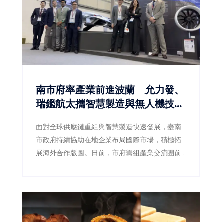
南市府率產業前進波蘭 允力發、
瑞鑑航太攜智慧製造與無人機技術
搶攻歐洲商機
面對全球供應鏈重組與智慧製造快速發展，臺南
市政府持續協助在地企業布局國際市場，積極拓
展海外合作版圖。日前，市府籌組產業交流團前
往波蘭，集結智慧機器人、無人載具、精密製造
及關鍵零組件等領域企業，深入參訪當地科技園
區、企業及產業聚落，掌握歐洲市場最新發展趨
勢，並促成技術交流與商業合作。其中，深耕精
密製造的允力發股份有限公司，以及專注智慧飛