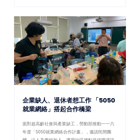
劃於1.04公頃基地興建現代化智慧廠房，預計創
造50個在地就業機會，不僅展現企業擴大全球布
局的決心，也為臺南沿海產業發展再添新動能。
企業缺人、退休者想工作 「5050
就業網絡」搭起合作橋梁
面對超高齡社會與產業缺工，勞動部推動一一六
年度「5050就業網絡合作計畫」，邀請民間團
體、法人及學校加入，運用社區據點提供職涯諮