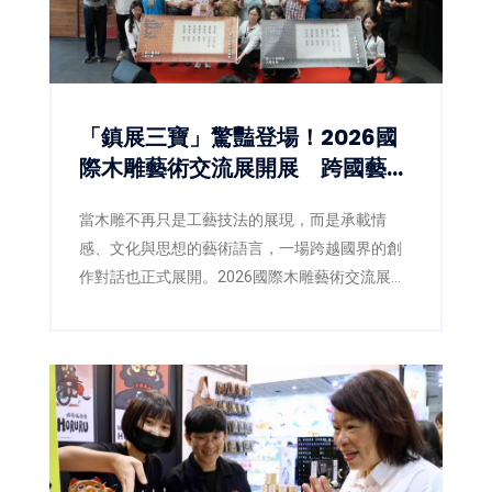
「鎮展三寶」驚豔登場！2026國
際木雕藝術交流展開展 跨國藝術
對話激盪木雕新視野
當木雕不再只是工藝技法的展現，而是承載情
感、文化與思想的藝術語言，一場跨越國界的創
作對話也正式展開。2026國際木雕藝術交流展即
日起於三義木雕博物館盛大登場，以「空杯活
水」為策展主題，邀集來自臺灣、日本、韓國、
英國及新加坡等5國、共40位藝術家齊聚展出，透
過不同文化背景與創作觀點，激盪出當代木雕藝
術的嶄新能量。同步登場的「2026臺灣國際木雕
競賽作品展」，也自67件參賽作品中精選45件入
選展出，並公布各類組得獎入圍名單，為年度木