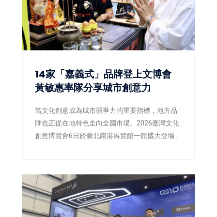
雕藝術盛事揭開精彩序幕。
14家「嘉義式」品牌登上文博會
黃敏惠率隊分享城市創意力
當文化創意成為城市競爭力的重要指標，地方品
牌也正從在地特色走向全國市場。2026臺灣文化
創意博覽會6日於臺北南港展覽館一館盛大登場，
嘉義市政府以《我們嘉義式》為主題策展，由市
長黃敏惠率領市府團隊及14家在地品牌共同參
展，透過「好生活、好關係、好風格」三大主
軸，將嘉義的生活哲學、人文底蘊與創意設計完
整呈現，向全國分享屬於嘉義的城市文化，也展
現地方品牌邁向文化經濟的新實力。