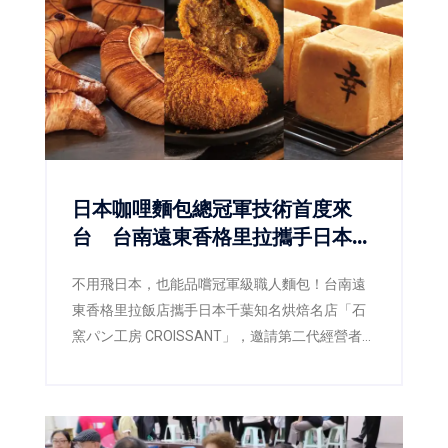
行技術的瑞鑑航太科技股份有限公司，憑藉各自
核心技術優勢，成功展現臺南產業創新能量，也
為未來進軍歐洲市場奠定重要基礎。
日本咖哩麵包總冠軍技術首度來
台 台南遠東香格里拉攜手日本名
店CROISSANT
不用飛日本，也能品嚐冠軍級職人麵包！台南遠
東香格里拉飯店攜手日本千葉知名烘焙名店「石
窯パン工房 CROISSANT」，邀請第二代經營者暨
主廚橋爪謙典（Kensuke Hashizume）來台展開
技術交流，將榮獲日本咖哩麵包十週年冠軍爭霸
賽總冠軍的製作工藝首次完整導入台灣。即日起
至9月30日於飯店一樓「品香坊」推出17款職人