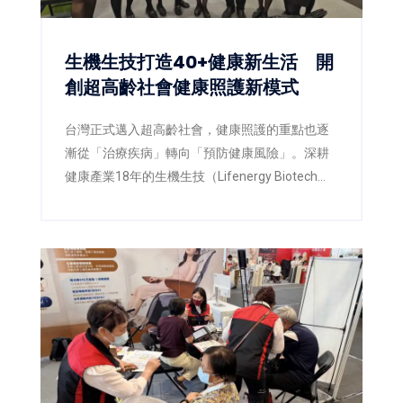
生機生技打造40+健康新生活 開
創超高齡社會健康照護新模式
台灣正式邁入超高齡社會，健康照護的重點也逐
漸從「治療疾病」轉向「預防健康風險」。深耕
健康產業18年的生機生技（Lifenergy Biotech
Corp.）今年以「三高之外，也別忘了身體的日常
防線」為主題，攜手佑全連鎖藥局，在第三屆
「2026高齡健康產業博覽會」上，打造兼具專業
衛教、互動體驗與智慧健康概念的展區，希望透
過健康教育、藥師專業及AI科技，翻轉民眾對健
康管理的既有觀念，讓「健康，不該等到生病才
開始」成為全民日常。