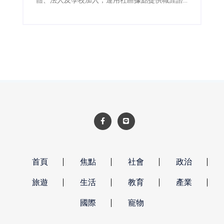
詢、職場體驗及再就業準備，讓熟齡人才在地找
到工作，也協助企業補充穩定人力。
首頁
焦點
社會
政治
旅遊
生活
教育
產業
國際
寵物