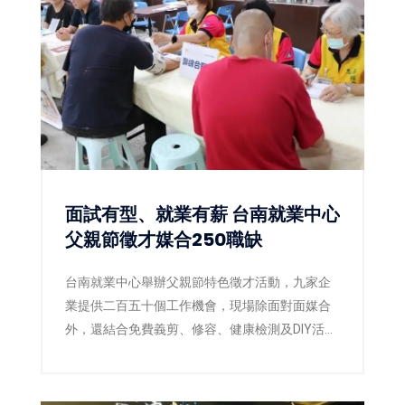
麵包，不僅帶來享譽日本的最高金賞咖哩麵包，
更搶先日本市場推出2026年最新獲獎作品「咖啡
葡萄彎月可頌」，以及人氣商品「幸福生吐
司」，讓台灣消費者率先品嚐日本最新烘焙潮
流。
面試有型、就業有薪 台南就業中心
父親節徵才媒合250職缺
台南就業中心舉辦父親節特色徵才活動，九家企
業提供二百五十個工作機會，現場除面對面媒合
外，還結合免費義剪、修容、健康檢測及DIY活
動，讓求職者以最佳狀態迎接新工作。