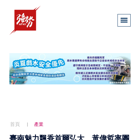
首頁
產業
臺南魅力飄香首爾弘大 黃偉哲率團