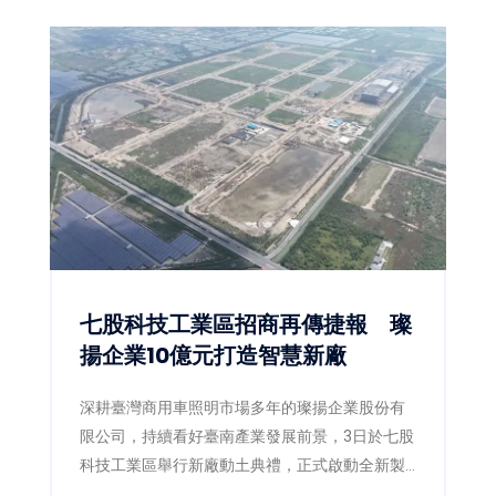
思維，成功打造兼具停車、景觀、防災與人本設
計的公共工程，今年更於「2026國家卓越建設
獎」一舉榮獲3項金質獎、1項優質獎，再次展現
嘉義市推動高品質公共建設的卓越成果，也獲得
專業評審一致肯定。
七股科技工業區招商再傳捷報 璨
揚企業10億元打造智慧新廠
深耕臺灣商用車照明市場多年的璨揚企業股份有
限公司，持續看好臺南產業發展前景，3日於七股
科技工業區舉行新廠動土典禮，正式啟動全新製
造基地建設。此次投資金額達新臺幣10億元，規