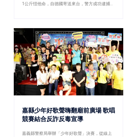
1公斤愷他命，自德國寄送來台，警方成功逮捕2
嫌並查扣毒品，阻止流入市面。
嘉縣少年好歌聲嗨翻廟前廣場 歌唱
競賽結合反詐反毒宣導
嘉義縣警察局舉辦「少年好歌聲」決賽，從線上