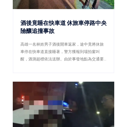
酒後竟睡在快車道 休旅車停路中央
險釀追撞事故
高雄一名林姓男子酒後開車返家，途中竟將休旅
車停在快車道直接睡著，警方獲報到場拍窗叫
醒，酒測超標依法送辦。由於事發地點為交通要
道，若未及時發現，後果恐不堪設想。