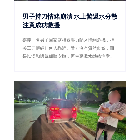
男子持刀情緒崩潰 水上警遞水分散
注意成功救援
嘉義一名男子因家庭相處壓力陷入情緒危機，持
美工刀拒絕任何人靠近。警方沒有貿然刺激，而
是以溫和語氣傾聽安撫，再主動遞水轉移注意
力，趁男子伸手接水時迅速奪刀，將人平安送
醫。