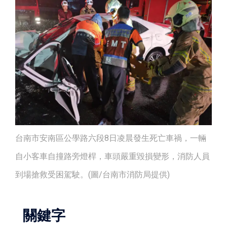
台南市安南區公學路六段8日凌晨發生死亡車禍，一輛
自小客車自撞路旁燈桿，車頭嚴重毀損變形，消防人員
到場搶救受困駕駛。(圖/台南市消防局提供)
關鍵字