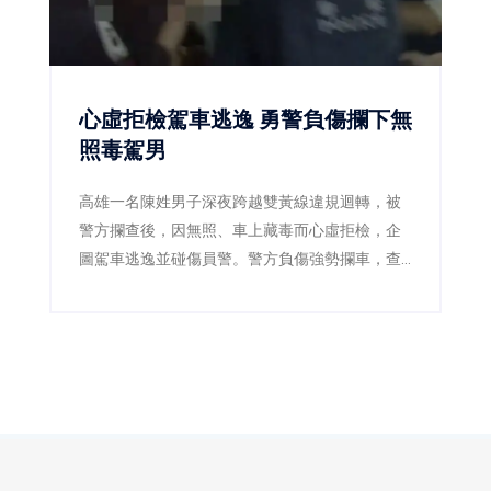
心虛拒檢駕車逃逸 勇警負傷攔下無
照毒駕男
高雄一名陳姓男子深夜跨越雙黃線違規迴轉，被
警方攔查後，因無照、車上藏毒而心虛拒檢，企
圖駕車逃逸並碰傷員警。警方負傷強勢攔車，查
獲安非他命及依托咪酯煙彈，陳男毒品快篩呈陽
性，遭依法逮捕送辦。