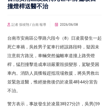
撞燈桿送醫不治
記者 張竣翔 / 台南 報導
2026/06/08
台南市安南區公學路六段今（8）日凌晨發生一起
死亡車禍，吳姓男子駕車行經該路段時，疑因未
注意前方路況，車輛突然偏離車道撞上路旁燈
桿，猛烈撞擊造成車頭嚴重毀損變形，駕駛受困
車內。消防人員獲報趕抵現場救援，將吳男救出
並緊急送醫，惟經搶救後仍於凌晨4時44分宣告
不治。
警方表示，事故發生於凌晨3時27分許，吳男(59