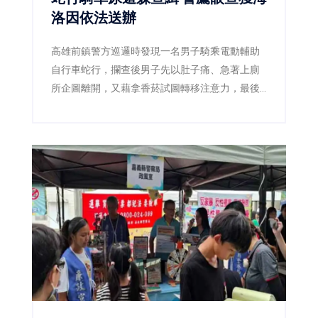
洛因依法送辦
高雄前鎮警方巡邏時發現一名男子騎乘電動輔助
自行車蛇行，攔查後男子先以肚子痛、急著上廁
所企圖離開，又藉拿香菸試圖轉移注意力，最後
仍遭警方查獲海洛因，並依毒品及公共危險罪送
辦。