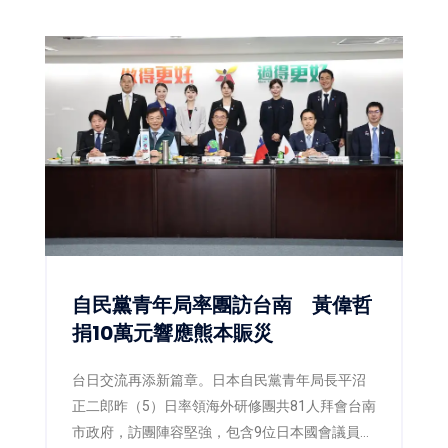
自民黨青年局率團訪台南 黃偉哲
捐10萬元響應熊本賑災
台日交流再添新篇章。日本自民黨青年局長平沼
正二郎昨（5）日率領海外研修團共81人拜會台南
市政府，訪團陣容堅強，包含9位日本國會議員，