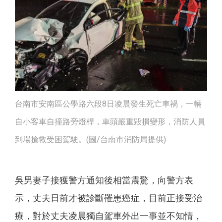
台南市安南區公學路六段8日凌晨發生死亡車禍，一輛
自小客車自撞路旁燈桿，車頭嚴重毀損變形，消防人員
到場搶救受困駕駛。(圖/台南市消防局提供)
吳男妻子接獲警方通知後相當震驚，向警方表
示，丈夫日前才被診斷罹患癌症，目前正接受治
療，對於丈夫凌晨獨自駕車外出一事並不知情，