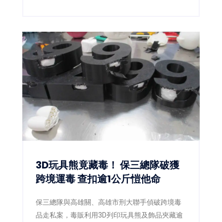
以及多位地方議員與青年黨部代表。台南市長黃
偉哲偕同副市長姜淋煌及新聞及國際關係處長蘇
恩恩熱情接待，雙方除就城市交流、青年互動及
未來合作交換意見外，也共同關注日前熊本強震
災情。黃偉哲更宣布以個人名義捐出新台幣10萬
元，響應台南市政府「0728日本熊本賑災專
案」，盼凝聚更多社會力量，協助災區儘速重
建。
3D玩具熊竟藏毒！ 保三總隊破獲
跨境運毒 查扣逾1公斤愷他命
保三總隊與高雄關、高雄市刑大聯手偵破跨境毒
品走私案，毒販利用3D列印玩具熊及飾品夾藏逾