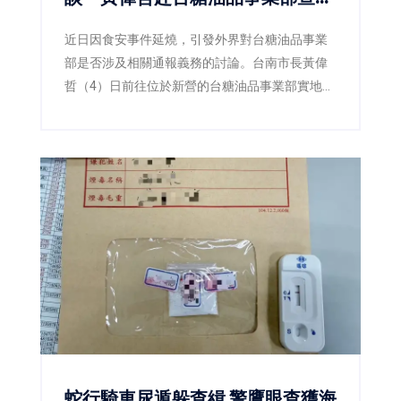
察：食安不能建立在誤解之上
近日因食安事件延燒，引發外界對台糖油品事業
部是否涉及相關通報義務的討論。台南市長黃偉
哲（4）日前往位於新營的台糖油品事業部實地訪
查，並由衛生局陪同查核，確認該事業部所經營
業務為汽柴油、潤滑油及加油站服務，與民眾日
常食用油品並無關聯，現場也再次釐清「此油非
彼油」，避免錯誤資訊持續擴散。
蛇行騎車尿遁躲查緝 警鷹眼查獲海