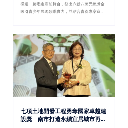
徵選一路唱進廟前舞台，祭出六點八萬元總獎金
吸引青少年展現歌唱實力，並結合青春專案宣
導，透過音樂陪伴青少年健康成長。
七項土地開發工程勇奪國家卓越建
設獎 南市打造永續宜居城市再獲
肯定