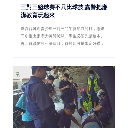
三對三籃球賽不只比球技 嘉警把廉
潔教育玩起來
嘉義縣暑期青少年三對三鬥牛賽熱血開打，場邊
同步推出廉潔大轉盤闖關。學生必須先讀繪本、
再回答誠信與守法題目，答對即可抽限定好禮，
讓原本嚴肅的廉潔教育變成賽事中的熱門互動活
動。