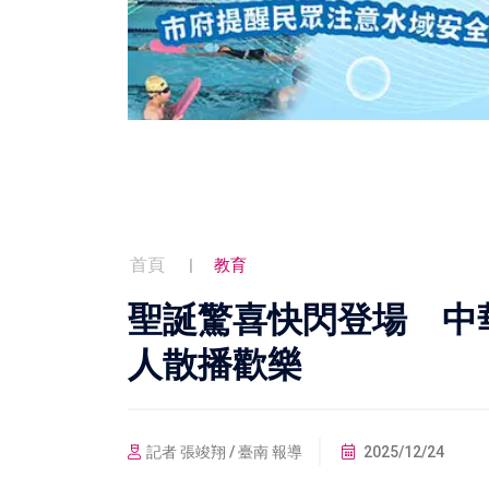
首頁
教育
聖誕驚喜快閃登場 中
人散播歡樂
記者 張竣翔 / 臺南 報導
2025/12/24