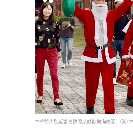
中華醫大聖誕驚喜快閃活動歡樂滿校園。(圖/中