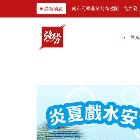
26國際木雕藝術交流展開展 跨國藝術對話激盪木雕新視野
南市府率產業前進波蘭 允力發
最新消息
首頁