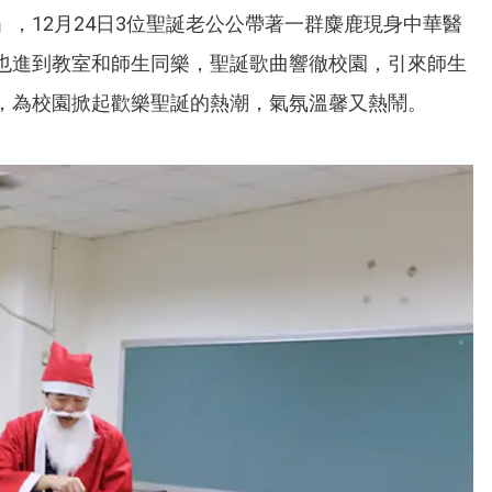
，12月24日3位聖誕老公公帶著一群麋鹿現身中華醫
也進到教室和師生同樂，聖誕歌曲響徹校園，引來師生
，為校園掀起歡樂聖誕的熱潮，氣氛溫馨又熱鬧。