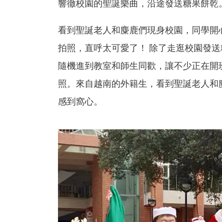
響徹校園的聖誕樂曲，沿途發送糖果餅乾
看到聖誕老人和麋鹿們現身校園，同學開
拍照，直呼太可愛了！ 除了走逛校園發
隨機進到教室和師生同歡，讓不少正在開
照。來自越南的外籍生，看到聖誕老人和
感到窩心。