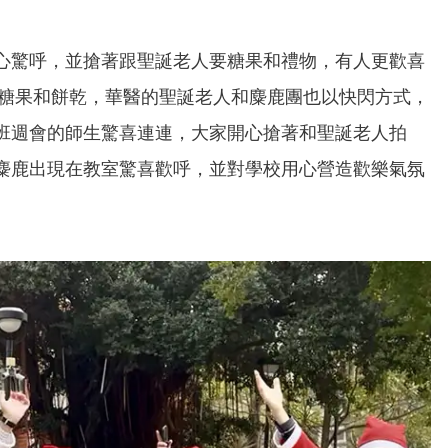
。
心驚呼，並搶著跟聖誕老人要糖果和禮物，有人更歡喜
送糖果和餅乾，華醫的聖誕老人和麋鹿團也以快閃方式，
班週會的師生驚喜連連，大家開心搶著和聖誕老人拍
麋鹿出現在教室驚喜歡呼，並對學校用心營造歡樂氣氛