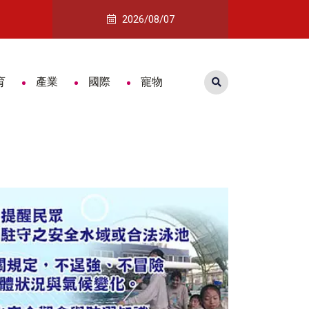
企業培育AI新世代
14家「嘉義式」品牌登上文博會 黃
2026/08/07
育
產業
國際
寵物