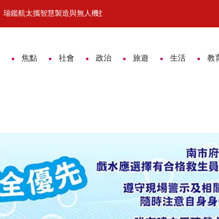
、瑞鑑航太攜智慧製造與無人機技術搶攻歐洲商機
學校學理論、企業練實戰 高分署攜手
焦點
社會
政治
旅遊
生活
教