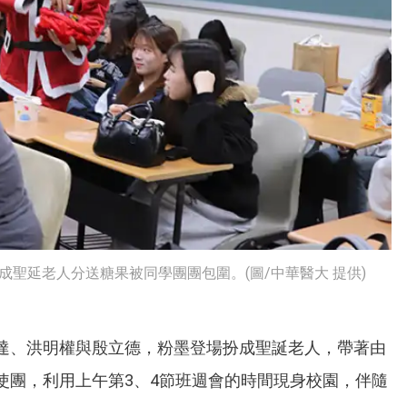
聖延老人分送糖果被同學團團包圍。(圖/中華醫大 提供)
達、洪明權與殷立德，粉墨登場扮成聖誕老人，帶著由
使團，利用上午第3、4節班週會的時間現身校園，伴隨