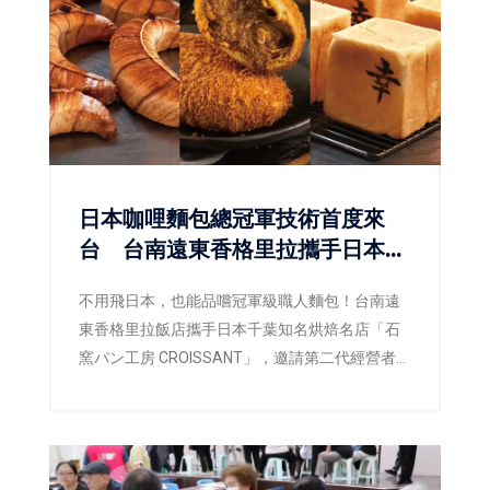
行技術的瑞鑑航太科技股份有限公司，憑藉各自
核心技術優勢，成功展現臺南產業創新能量，也
為未來進軍歐洲市場奠定重要基礎。
日本咖哩麵包總冠軍技術首度來
台 台南遠東香格里拉攜手日本名
店CROISSANT
不用飛日本，也能品嚐冠軍級職人麵包！台南遠
東香格里拉飯店攜手日本千葉知名烘焙名店「石
窯パン工房 CROISSANT」，邀請第二代經營者暨
主廚橋爪謙典（Kensuke Hashizume）來台展開
技術交流，將榮獲日本咖哩麵包十週年冠軍爭霸
賽總冠軍的製作工藝首次完整導入台灣。即日起
至9月30日於飯店一樓「品香坊」推出17款職人