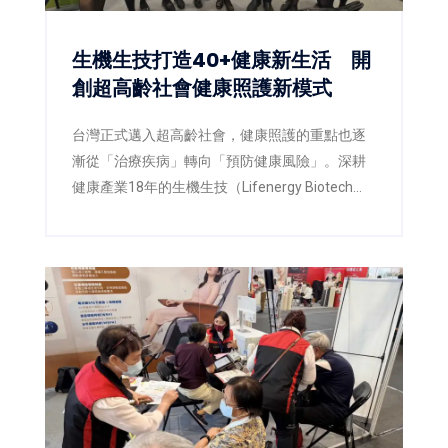
生機生技打造40+健康新生活 開
創超高齡社會健康照護新模式
台灣正式邁入超高齡社會，健康照護的重點也逐
漸從「治療疾病」轉向「預防健康風險」。深耕
健康產業18年的生機生技（Lifenergy Biotech
Corp.）今年以「三高之外，也別忘了身體的日常
防線」為主題，攜手佑全連鎖藥局，在第三屆
「2026高齡健康產業博覽會」上，打造兼具專業
衛教、互動體驗與智慧健康概念的展區，希望透
過健康教育、藥師專業及AI科技，翻轉民眾對健
康管理的既有觀念，讓「健康，不該等到生病才
開始」成為全民日常。