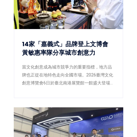
雕藝術盛事揭開精彩序幕。
14家「嘉義式」品牌登上文博會
黃敏惠率隊分享城市創意力
當文化創意成為城市競爭力的重要指標，地方品
牌也正從在地特色走向全國市場。2026臺灣文化
創意博覽會6日於臺北南港展覽館一館盛大登場，
嘉義市政府以《我們嘉義式》為主題策展，由市
長黃敏惠率領市府團隊及14家在地品牌共同參
展，透過「好生活、好關係、好風格」三大主
軸，將嘉義的生活哲學、人文底蘊與創意設計完
整呈現，向全國分享屬於嘉義的城市文化，也展
現地方品牌邁向文化經濟的新實力。