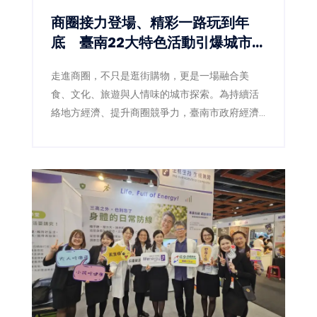
商圈接力登場、精彩一路玩到年
底 臺南22大特色活動引爆城市消
費熱潮
走進商圈，不只是逛街購物，更是一場融合美
食、文化、旅遊與人情味的城市探索。為持續活
絡地方經濟、提升商圈競爭力，臺南市政府經濟
發展局今年攜手22個商圈，自8月起至年底規劃一
系列精彩活動，結合七夕、中秋、萬聖節、聖誕
節等節慶氛圍，串聯文化走讀、美食饗宴、親子
體驗、生態旅遊、寵物嘉年華及低碳輕旅行等多
元主題，邀請全國民眾走進臺南巷弄，感受最具
地方特色的商圈魅力，讓觀光人潮轉化為消費商
機，為城市注入源源不絕的經濟活力。