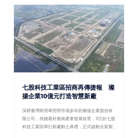
思維，成功打造兼具停車、景觀、防災與人本設
計的公共工程，今年更於「2026國家卓越建設
獎」一舉榮獲3項金質獎、1項優質獎，再次展現
嘉義市推動高品質公共建設的卓越成果，也獲得
專業評審一致肯定。
七股科技工業區招商再傳捷報 璨
揚企業10億元打造智慧新廠
深耕臺灣商用車照明市場多年的璨揚企業股份有
限公司，持續看好臺南產業發展前景，3日於七股
科技工業區舉行新廠動土典禮，正式啟動全新製
造基地建設。此次投資金額達新臺幣10億元，規