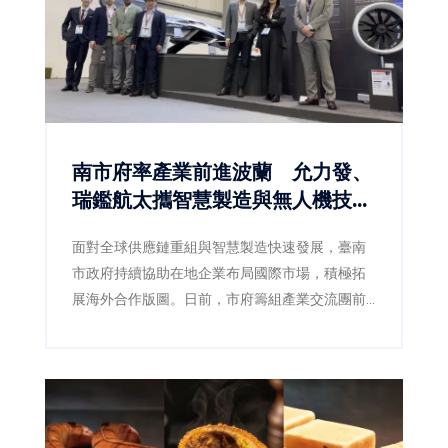
南市府率產業前進波蘭 允力發、
瑞鑑航太攜智慧製造與無人機技術
搶攻歐洲商機
面對全球供應鏈重組與智慧製造快速發展，臺南
市政府持續協助在地企業布局國際市場，積極拓
展海外合作版圖。日前，市府籌組產業交流團前
往波蘭，集結智慧機器人、無人載具、精密製造
及關鍵零組件等領域企業，深入參訪當地科技園
區、企業及產業聚落，掌握歐洲市場最新發展趨
勢，並促成技術交流與商業合作。其中，深耕精
密製造的允力發股份有限公司，以及專注智慧飛