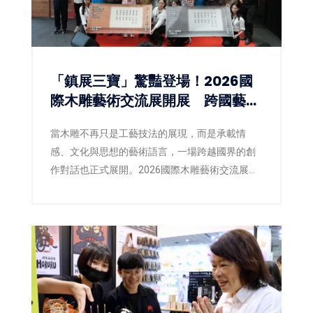
「鎮展三寶」驚豔登場！2026國
際木雕藝術交流展開展 跨國藝術
對話激盪木雕新視野
當木雕不再只是工藝技法的展現，而是承載情
感、文化與思想的藝術語言，一場跨越國界的創
作對話也正式展開。2026國際木雕藝術交流展即
日起於三義木雕博物館盛大登場，以「空杯活
水」為策展主題，邀集來自臺灣、日本、韓國、
英國及新加坡等5國、共40位藝術家齊聚展出，透
過不同文化背景與創作觀點，激盪出當代木雕藝
術的嶄新能量。同步登場的「2026臺灣國際木雕
競賽作品展」，也自67件參賽作品中精選45件入
選展出，並公布各類組得獎入圍名單，為年度木