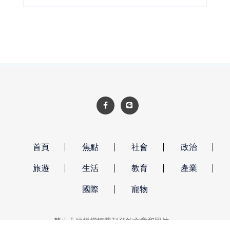
劃於1.04公頃基地興建現代化智慧廠房，預計創
造50個在地就業機會，不僅展現企業擴大全球布
局的決心，也為臺南沿海產業發展再添新動能。
首頁
焦點
社會
政治
旅遊
生活
教育
產業
國際
寵物
禁止未經授權轉載刊登的文章和照片。