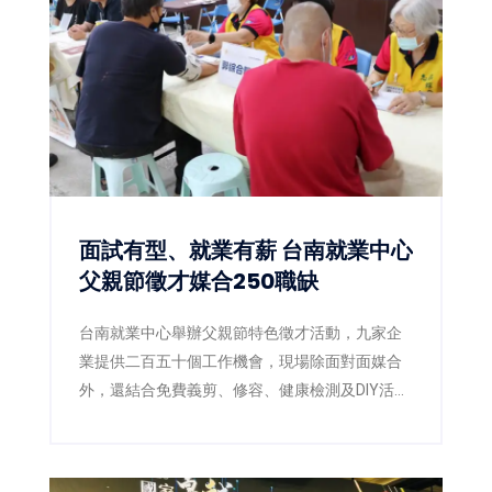
麵包，不僅帶來享譽日本的最高金賞咖哩麵包，
更搶先日本市場推出2026年最新獲獎作品「咖啡
葡萄彎月可頌」，以及人氣商品「幸福生吐
司」，讓台灣消費者率先品嚐日本最新烘焙潮
流。
面試有型、就業有薪 台南就業中心
父親節徵才媒合250職缺
台南就業中心舉辦父親節特色徵才活動，九家企
業提供二百五十個工作機會，現場除面對面媒合
外，還結合免費義剪、修容、健康檢測及DIY活
動，讓求職者以最佳狀態迎接新工作。