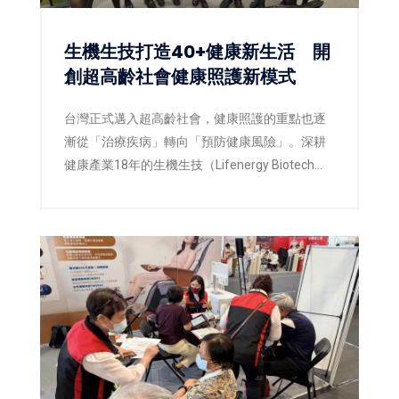
生機生技打造40+健康新生活 開
創超高齡社會健康照護新模式
台灣正式邁入超高齡社會，健康照護的重點也逐
漸從「治療疾病」轉向「預防健康風險」。深耕
健康產業18年的生機生技（Lifenergy Biotech
Corp.）今年以「三高之外，也別忘了身體的日常
防線」為主題，攜手佑全連鎖藥局，在第三屆
「2026高齡健康產業博覽會」上，打造兼具專業
衛教、互動體驗與智慧健康概念的展區，希望透
過健康教育、藥師專業及AI科技，翻轉民眾對健
康管理的既有觀念，讓「健康，不該等到生病才
開始」成為全民日常。