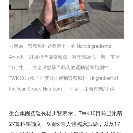
被譽為「營養原料界奧斯卡」的 NutraIngredients
Awards，評選標準嚴格聚焦「科學嚴謹性」與「市場
可行性」。在全球競爭白熱化的運動營養類別中，
TWK10 取得「年度最佳運動營養原料（Ingredient of
the Year: Sports Nutrition）」桂冠。生合集團/提供
生合集團營運長楊川賢表示，TWK10目前已累積
27篇科學論文、9項國際人體臨床試驗，以及17