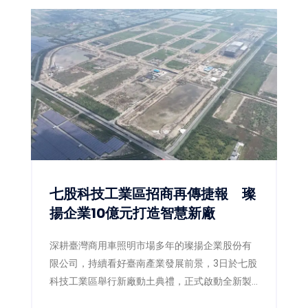
思維，成功打造兼具停車、景觀、防災與人本設
計的公共工程，今年更於「2026國家卓越建設
獎」一舉榮獲3項金質獎、1項優質獎，再次展現
嘉義市推動高品質公共建設的卓越成果，也獲得
專業評審一致肯定。
七股科技工業區招商再傳捷報 璨
揚企業10億元打造智慧新廠
深耕臺灣商用車照明市場多年的璨揚企業股份有
限公司，持續看好臺南產業發展前景，3日於七股
科技工業區舉行新廠動土典禮，正式啟動全新製
造基地建設。此次投資金額達新臺幣10億元，規