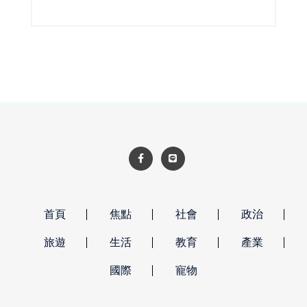
詢、職場體驗及再就業準備，讓熟齡人才在地找
到工作，也協助企業補充穩定人力。
首頁
焦點
社會
政治
旅遊
生活
教育
產業
國際
寵物