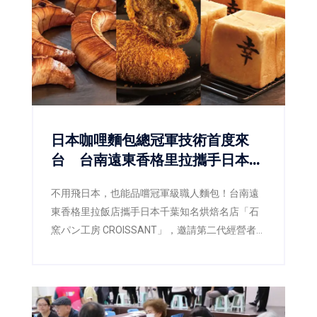
行技術的瑞鑑航太科技股份有限公司，憑藉各自
核心技術優勢，成功展現臺南產業創新能量，也
為未來進軍歐洲市場奠定重要基礎。
日本咖哩麵包總冠軍技術首度來
台 台南遠東香格里拉攜手日本名
店CROISSANT
不用飛日本，也能品嚐冠軍級職人麵包！台南遠
東香格里拉飯店攜手日本千葉知名烘焙名店「石
窯パン工房 CROISSANT」，邀請第二代經營者暨
主廚橋爪謙典（Kensuke Hashizume）來台展開
技術交流，將榮獲日本咖哩麵包十週年冠軍爭霸
賽總冠軍的製作工藝首次完整導入台灣。即日起
至9月30日於飯店一樓「品香坊」推出17款職人