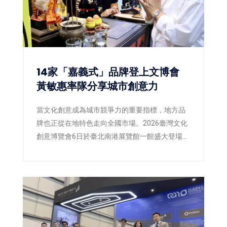
雕藝術盛事揭開精彩序幕。
14家「嘉義式」品牌登上文博會
黃敏惠率隊分享城市創意力
當文化創意成為城市競爭力的重要指標，地方品
牌也正從在地特色走向全國市場。2026臺灣文化
創意博覽會6日於臺北南港展覽館一館盛大登場，
嘉義市政府以《我們嘉義式》為主題策展，由市
長黃敏惠率領市府團隊及14家在地品牌共同參
展，透過「好生活、好關係、好風格」三大主
軸，將嘉義的生活哲學、人文底蘊與創意設計完
整呈現，向全國分享屬於嘉義的城市文化，也展
現地方品牌邁向文化經濟的新實力。