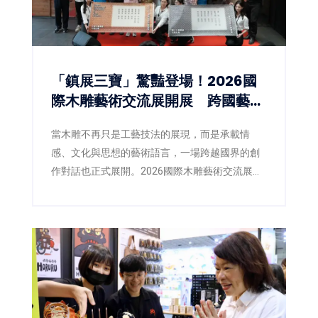
「鎮展三寶」驚豔登場！2026國
際木雕藝術交流展開展 跨國藝術
對話激盪木雕新視野
當木雕不再只是工藝技法的展現，而是承載情
感、文化與思想的藝術語言，一場跨越國界的創
作對話也正式展開。2026國際木雕藝術交流展即
日起於三義木雕博物館盛大登場，以「空杯活
水」為策展主題，邀集來自臺灣、日本、韓國、
英國及新加坡等5國、共40位藝術家齊聚展出，透
過不同文化背景與創作觀點，激盪出當代木雕藝
術的嶄新能量。同步登場的「2026臺灣國際木雕
競賽作品展」，也自67件參賽作品中精選45件入
選展出，並公布各類組得獎入圍名單，為年度木