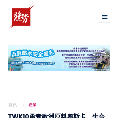
首頁
產業
TWK10勇奪歐洲原料奧斯卡 生合