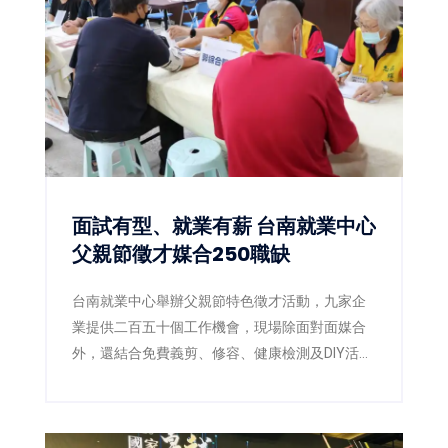
麵包，不僅帶來享譽日本的最高金賞咖哩麵包，
更搶先日本市場推出2026年最新獲獎作品「咖啡
葡萄彎月可頌」，以及人氣商品「幸福生吐
司」，讓台灣消費者率先品嚐日本最新烘焙潮
流。
面試有型、就業有薪 台南就業中心
父親節徵才媒合250職缺
台南就業中心舉辦父親節特色徵才活動，九家企
業提供二百五十個工作機會，現場除面對面媒合
外，還結合免費義剪、修容、健康檢測及DIY活
動，讓求職者以最佳狀態迎接新工作。