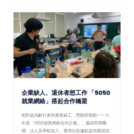
劃於1.04公頃基地興建現代化智慧廠房，預計創
造50個在地就業機會，不僅展現企業擴大全球布
局的決心，也為臺南沿海產業發展再添新動能。
企業缺人、退休者想工作 「5050
就業網絡」搭起合作橋梁
面對超高齡社會與產業缺工，勞動部推動一一六
年度「5050就業網絡合作計畫」，邀請民間團
體、法人及學校加入，運用社區據點提供職涯諮