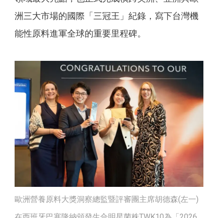
洲三大市場的國際「三冠王」紀錄，寫下台灣機
能性原料進軍全球的重要里程碑。
歐洲營養原料大獎洞察總監暨評審團主席胡德森(左一)
在西班牙巴塞隆納頒發生合明星菌株TWK10為「2026