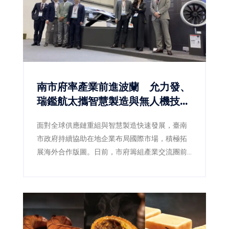
南市府率產業前進波蘭 允力發、
瑞鑑航太攜智慧製造與無人機技術
搶攻歐洲商機
面對全球供應鏈重組與智慧製造快速發展，臺南
市政府持續協助在地企業布局國際市場，積極拓
展海外合作版圖。日前，市府籌組產業交流團前
往波蘭，集結智慧機器人、無人載具、精密製造
及關鍵零組件等領域企業，深入參訪當地科技園
區、企業及產業聚落，掌握歐洲市場最新發展趨
勢，並促成技術交流與商業合作。其中，深耕精
密製造的允力發股份有限公司，以及專注智慧飛