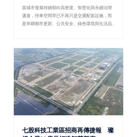
當城市發展持續朝向高密度、智慧化與永續治理
邁進，停車空間早已不再只是交通配套設施，而
是串聯都市更新、公共安全、綠色環境與生活品
質的重要基礎建設。嘉義市政府近年積極推動前
瞻停車場建設，以跨局處整合及多功能空間規劃
思維，成功打造兼具停車、景觀、防災與人本設
計的公共工程，今年更於「2026國家卓越建設
獎」一舉榮獲3項金質獎、1項優質獎，再次展現
嘉義市推動高品質公共建設的卓越成果，也獲得
專業評審一致肯定。
七股科技工業區招商再傳捷報 璨