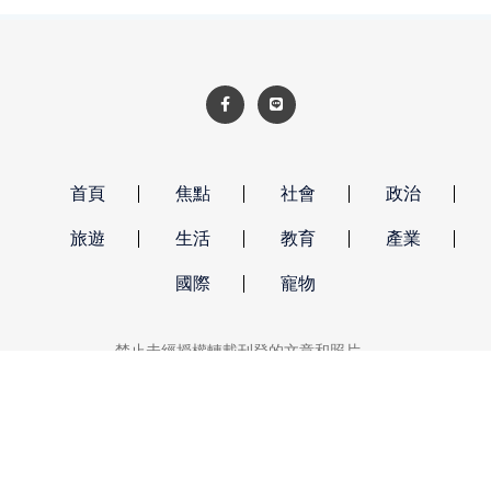
尋找最佳解方，持續提升城市競爭力。
首頁
焦點
社會
政治
旅遊
生活
教育
產業
國際
寵物
禁止未經授權轉載刊登的文章和照片。
強勢新聞 著作權所有 © 2026