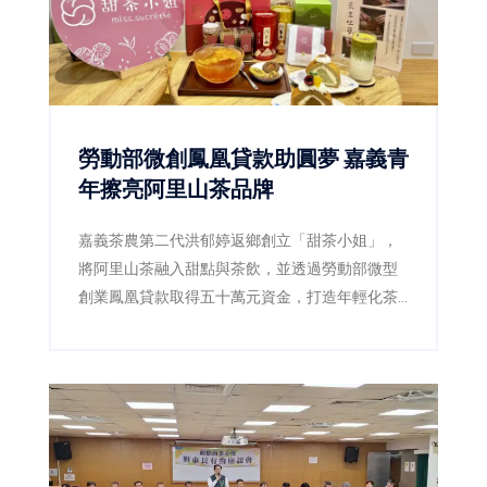
勞動部微創鳳凰貸款助圓夢 嘉義青
年擦亮阿里山茶品牌
嘉義茶農第二代洪郁婷返鄉創立「甜茶小姐」，
將阿里山茶融入甜點與茶飲，並透過勞動部微型
創業鳳凰貸款取得五十萬元資金，打造年輕化茶
品牌，為傳統茶產業注入新活力。