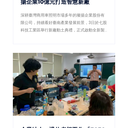
揚企業10億元打造智慧新廠
深耕臺灣商用車照明市場多年的璨揚企業股份有
限公司，持續看好臺南產業發展前景，3日於七股
科技工業區舉行新廠動土典禮，正式啟動全新製
造基地建設。此次投資金額達新臺幣10億元，規
劃於1.04公頃基地興建現代化智慧廠房，預計創
造50個在地就業機會，不僅展現企業擴大全球布
局的決心，也為臺南沿海產業發展再添新動能。