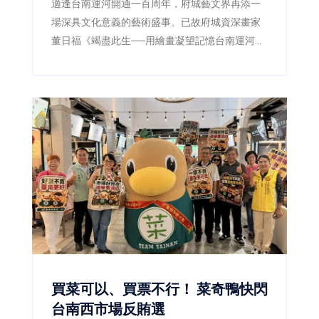
適逢台南運河開通一百周年，府城藝文界再添一
場深具文化意義的藝術盛事。已故府城資深畫家
董日福《竭盡此生──用繪畫凝望記憶台南運河系
列》畫展，日前在「大新美術館」舉行開幕茶
會，吸引眾多藝文人士、畫壇好友及市民到場參
與，共同緬懷這位畢生以畫筆記錄台南風景的藝
術家，也透過畫作重新感受運河百年歷史的人文
底蘊。
買菜可以、買票不行！ 菜奇鴨快閃
台南西市場反賄選