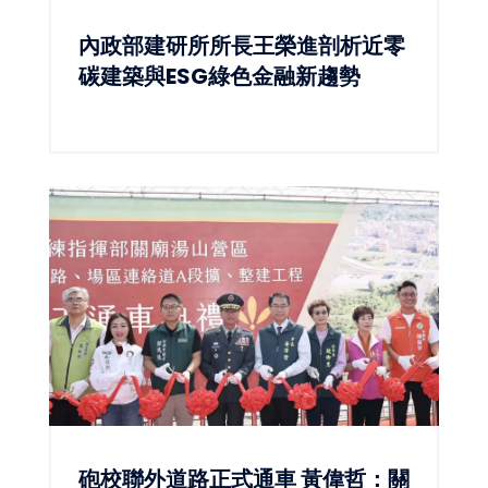
內政部建研所所長王榮進剖析近零
碳建築與ESG綠色金融新趨勢
砲校聯外道路正式通車 黃偉哲：關