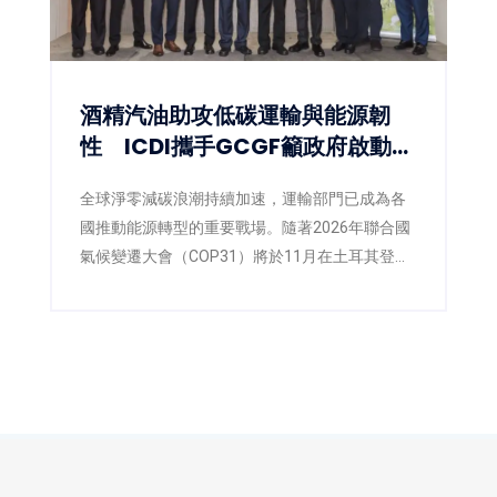
酒精汽油助攻低碳運輸與能源韌
性 ICDI攜手GCGF籲政府啟動
E10藍圖
全球淨零減碳浪潮持續加速，運輸部門已成為各
國推動能源轉型的重要戰場。隨著2026年聯合國
氣候變遷大會（COP31）將於11月在土耳其登
場，各國正積極提出更具企圖心的減碳策略，低
碳燃料也逐漸成為國際能源政策的重要方向。面
對臺灣即將推動第三版國家自定貢獻
（NDC3.0），如何兼顧減碳、能源安全與供應韌
性，已成為產官學界共同關注的核心議題。