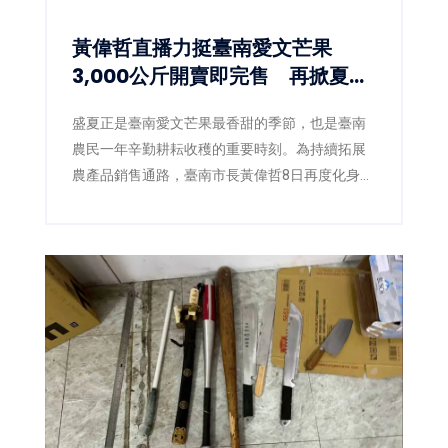
黃偉哲直播力挺臺南愛文芒果
3,000公斤開賣即完售 再掀夏日
甜蜜搶購熱潮
盛夏正是臺南愛文芒果最香甜的季節，也是臺南
農民一年辛勤耕耘收穫的重要時刻。為持續拓展
農產品銷售通路，臺南市長黃偉哲8日再度化身
「最強農產推銷員」，親自前往電視購物直播現
場，攜手臺南市農產運銷股份有限公司推廣臺南
愛文芒果，以最直接的方式向全國消費者介紹來
自產地的新鮮美味。直播活動推出的3,000公斤愛
文芒果甫開賣便迅速銷售一空，再次展現臺南芒
果在市場上的高人氣與品牌實力。