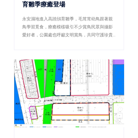
育雛季療癒登場
永安濕地進入高蹺鴴育雛季，毛茸茸幼鳥跟著親
鳥學習覓食，療癒模樣吸引不少賞鳥民眾與攝影
愛好者，公園處也呼籲文明賞鳥，共同守護珍貴
棲地。