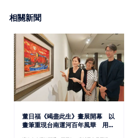
相關新聞
董日福《竭盡此生》畫展開幕 以
畫筆重現台南運河百年風華 用藝
術喚醒城市共同記憶