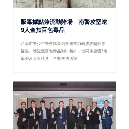
販毒據點兼流動賭場 南警攻堅逮
9人查扣百包毒品
台南市警少年警察隊集結多個警力同步攻堅販毒
據點，除查獲百包毒品咖啡包外，也同步查獲5名
藥腳及大量賭具，全案依法送辦。