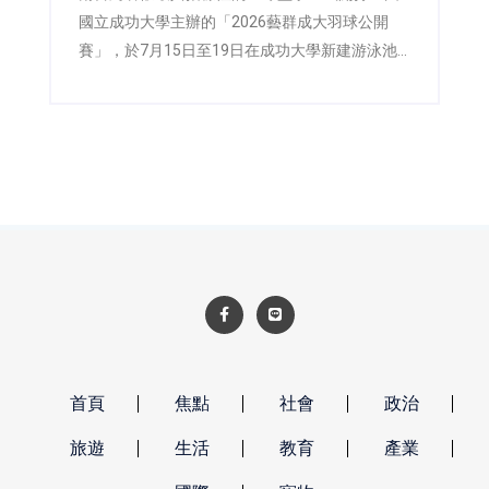
國立成功大學主辦的「2026藝群成大羽球公開
賽」，於7月15日至19日在成功大學新建游泳池
暨球類場館四樓盛大舉行，並於18日舉辦開幕典
禮，由成功大學副校長陳玉女與藝群醫學美容集
團董事長王正坤醫師共同主持。今年賽事吸引來
自全台2,155位羽球好手共襄盛舉，在五天賽程中
展開激烈角逐，再次寫下成大羽球公開賽參賽熱
度的新紀錄，也展現台灣全民運動風氣持續升
溫。
首頁
焦點
社會
政治
旅遊
生活
教育
產業