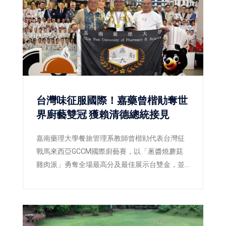
台灣味征服國際！嘉藥曾楷勛奪世
界廚藝雙冠 獲賴清德總統接見
嘉南藥理大學餐旅管理系教師曾楷勛代表台灣征
戰馬來西亞GCCM國際廚藝賽，以「蔥醬燒蘑菇
雞肉派」勇奪全場最高分及最佳展示台雙金，並
獲總統賴清德接見，為台灣餐飲教育再添國際榮
耀。