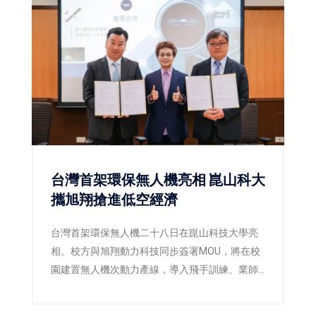
科技、實境體驗及跨屆共學，透過沉浸式互動設
計，引領新生正式展開EMBA學習旅程，也展現
成功大學管理學院持續創新管理教育、接軌AI時
代人才培育的新方向。
台灣首架環保無人機亮相 崑山科大
攜旭翔搶進低空經濟
台灣首架環保無人機二十八日在崑山科技大學亮
相。校方與旭翔動力科技同步簽署MOU，將在校
園建置無人機次動力產線，導入飛手訓練、業師
課程及實習就業，讓學生從製造、維修到飛行驗
證全面接軌產業。