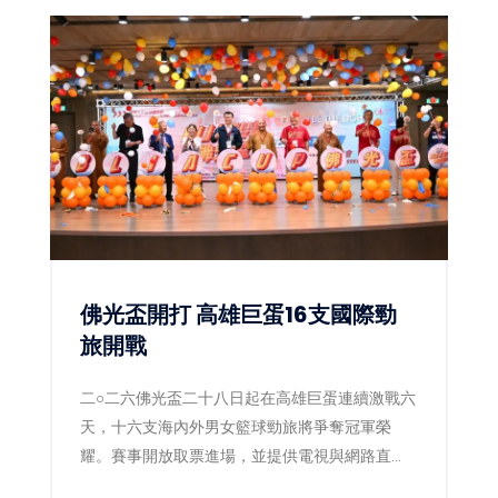
佛光盃開打 高雄巨蛋16支國際勁
旅開戰
二○二六佛光盃二十八日起在高雄巨蛋連續激戰六
天，十六支海內外男女籃球勁旅將爭奪冠軍榮
耀。賽事開放取票進場，並提供電視與網路直
播，讓球迷同步感受國際級大專籃球熱潮。