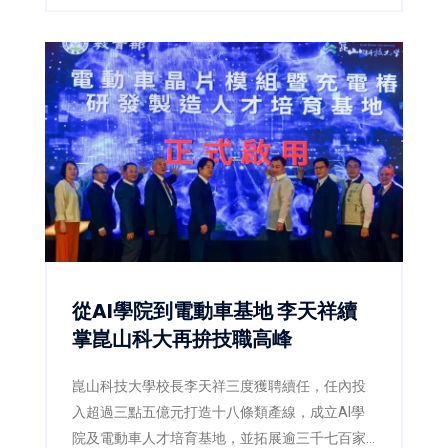
從AI學院到電動車基地 李天祥續
掌崑山科大再拚技職高峰
崑山科技大學校長李天祥三度獲聘續任，任內投
入超過三點五億元打造十八條類產線，成立AI學
院及電動車人才培育基地，並拓展逾三千七百家