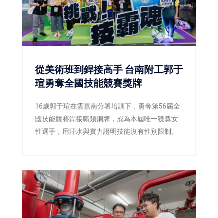
從美術班到銲接高手 台南附工郭于
瑄勇奪全國技能競賽獎牌
16歲郭于瑄在雲嘉南分署培訓下，勇奪第56屆全
國技能競賽銲接職類銅牌，成為本屆唯一獲獎女
性選手，用汗水與實力證明技能沒有性別限制。