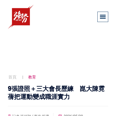
首頁
教育
9張證照＋三大會長歷練 崑大陳霓
蒨把運動變成職涯實力