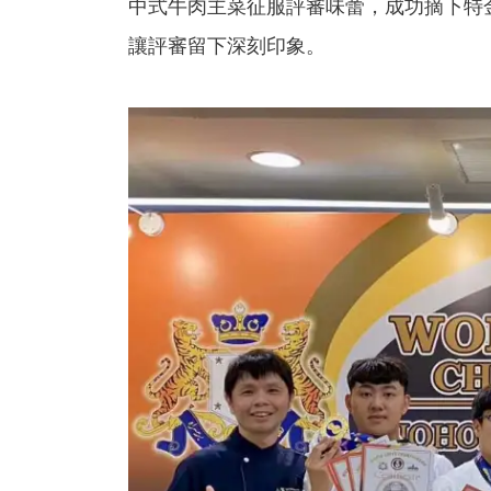
中式牛肉主菜征服評審味蕾，成功摘下特
讓評審留下深刻印象。