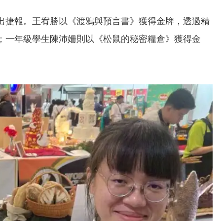
出捷報。王宥勝以《渡鴉與預言書》獲得金牌，透過精
；一年級學生陳沛姍則以《松鼠的秘密糧倉》獲得金