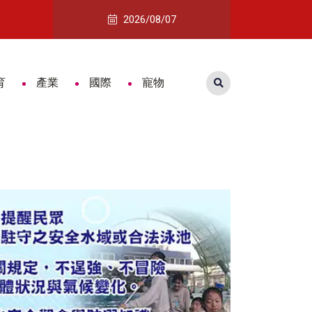
南遠東香格里拉攜手日本名店CROISSANT
詐團收水手面交秒落網 手機藏大量對
2026/08/07
育
產業
國際
寵物