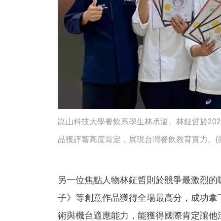
崑山科技大學餐飲系學生林承溢、林鉦哲於20
品獲評審高度肯定，展現台灣餐飲教育實力。(圖
另一位焦點人物林鉦哲則於競爭最激烈的
子》等創意作品獲得全場最高分，成功拿
術與機台適應能力，能獲得國際肯定讓他