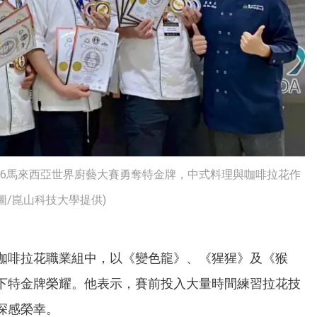
26馬來西亞世界廚藝大賽勇奪特金牌，中式料理與咖啡拉花作
/崑山科技大學提供)
咖啡拉花職業組中，以《變色龍》、《猩猩》及《猴
下特金牌榮耀。他表示，賽前投入大量時間練習拉花技
深感榮幸。