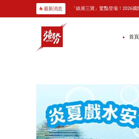
博會 黃敏惠率隊分享城市創意力
「鎮展三寶」驚豔登場！2026
最新消息
首頁