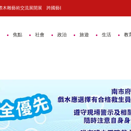
國際木雕藝術交流展開展 跨國藝術對話激盪木雕新視野
日本咖哩麵包總冠軍技術首度來台 台
焦點
社會
政治
旅遊
生活
教