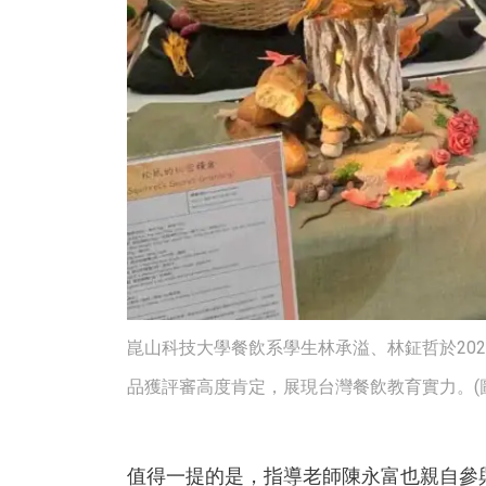
崑山科技大學餐飲系學生林承溢、林鉦哲於20
品獲評審高度肯定，展現台灣餐飲教育實力。(圖
值得一提的是，指導老師陳永富也親自參