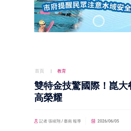
首頁
教育
雙特金技驚國際！崑大
高榮耀
記者 張竣翔 / 臺南 報導
2026/06/05