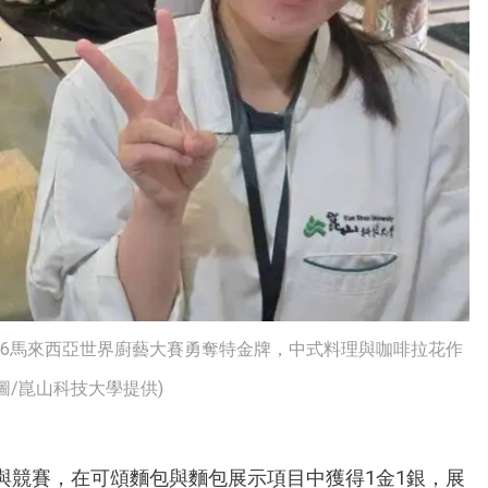
26馬來西亞世界廚藝大賽勇奪特金牌，中式料理與咖啡拉花作
/崑山科技大學提供)
與競賽，在可頌麵包與麵包展示項目中獲得1金1銀，展