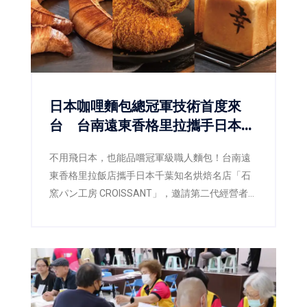
為未來進軍歐洲市場奠定重要基礎。
日本咖哩麵包總冠軍技術首度來
台 台南遠東香格里拉攜手日本名
店CROISSANT
不用飛日本，也能品嚐冠軍級職人麵包！台南遠
東香格里拉飯店攜手日本千葉知名烘焙名店「石
窯パン工房 CROISSANT」，邀請第二代經營者暨
主廚橋爪謙典（Kensuke Hashizume）來台展開
技術交流，將榮獲日本咖哩麵包十週年冠軍爭霸
賽總冠軍的製作工藝首次完整導入台灣。即日起
至9月30日於飯店一樓「品香坊」推出17款職人
麵包，不僅帶來享譽日本的最高金賞咖哩麵包，
更搶先日本市場推出2026年最新獲獎作品「咖啡