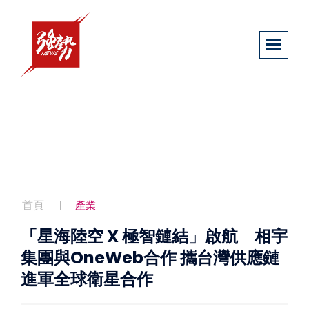
首頁
產業
「星海陸空 X 極智鏈結」啟航 相宇
集團與OneWeb合作 攜台灣供應鏈
進軍全球衛星合作