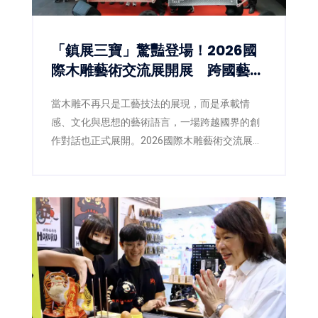
「鎮展三寶」驚豔登場！2026國
際木雕藝術交流展開展 跨國藝術
對話激盪木雕新視野
當木雕不再只是工藝技法的展現，而是承載情
感、文化與思想的藝術語言，一場跨越國界的創
作對話也正式展開。2026國際木雕藝術交流展即
日起於三義木雕博物館盛大登場，以「空杯活
水」為策展主題，邀集來自臺灣、日本、韓國、
英國及新加坡等5國、共40位藝術家齊聚展出，透
過不同文化背景與創作觀點，激盪出當代木雕藝
術的嶄新能量。同步登場的「2026臺灣國際木雕
競賽作品展」，也自67件參賽作品中精選45件入
選展出，並公布各類組得獎入圍名單，為年度木
雕藝術盛事揭開精彩序幕。