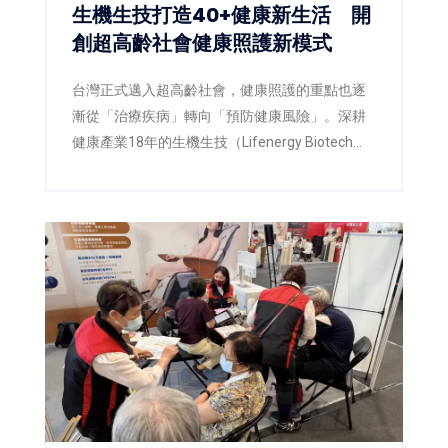
生機生技打造40+健康新生活 開
創超高齡社會健康照護新模式
台灣正式邁入超高齡社會，健康照護的重點也逐
漸從「治療疾病」轉向「預防健康風險」。深耕
健康產業18年的生機生技（Lifenergy Biotech
Corp.）今年以「三高之外，也別忘了身體的日常
防線」為主題，攜手佑全連鎖藥局，在第三屆
「2026高齡健康產業博覽會」上，打造兼具專業
衛教、互動體驗與智慧健康概念的展區，希望透
過健康教育、藥師專業及AI科技，翻轉民眾對健
康管理的既有觀念，讓「健康，不該等到生病才
開始」成為全民日常。