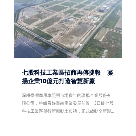
獎」一舉榮獲3項金質獎、1項優質獎，再次展現
嘉義市推動高品質公共建設的卓越成果，也獲得
專業評審一致肯定。
七股科技工業區招商再傳捷報 璨
揚企業10億元打造智慧新廠
深耕臺灣商用車照明市場多年的璨揚企業股份有
限公司，持續看好臺南產業發展前景，3日於七股
科技工業區舉行新廠動土典禮，正式啟動全新製
造基地建設。此次投資金額達新臺幣10億元，規
劃於1.04公頃基地興建現代化智慧廠房，預計創
造50個在地就業機會，不僅展現企業擴大全球布