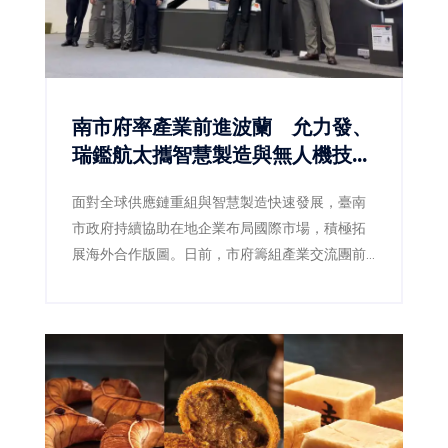
南市府率產業前進波蘭 允力發、
瑞鑑航太攜智慧製造與無人機技術
搶攻歐洲商機
面對全球供應鏈重組與智慧製造快速發展，臺南
市政府持續協助在地企業布局國際市場，積極拓
展海外合作版圖。日前，市府籌組產業交流團前
往波蘭，集結智慧機器人、無人載具、精密製造
及關鍵零組件等領域企業，深入參訪當地科技園
區、企業及產業聚落，掌握歐洲市場最新發展趨
勢，並促成技術交流與商業合作。其中，深耕精
密製造的允力發股份有限公司，以及專注智慧飛
行技術的瑞鑑航太科技股份有限公司，憑藉各自
核心技術優勢，成功展現臺南產業創新能量，也