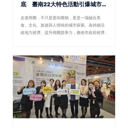
底 臺南22大特色活動引爆城市消
費熱潮
走進商圈，不只是逛街購物，更是一場融合美
食、文化、旅遊與人情味的城市探索。為持續活
絡地方經濟、提升商圈競爭力，臺南市政府經濟
發展局今年攜手22個商圈，自8月起至年底規劃一
系列精彩活動，結合七夕、中秋、萬聖節、聖誕
節等節慶氛圍，串聯文化走讀、美食饗宴、親子
體驗、生態旅遊、寵物嘉年華及低碳輕旅行等多
元主題，邀請全國民眾走進臺南巷弄，感受最具
地方特色的商圈魅力，讓觀光人潮轉化為消費商
機，為城市注入源源不絕的經濟活力。