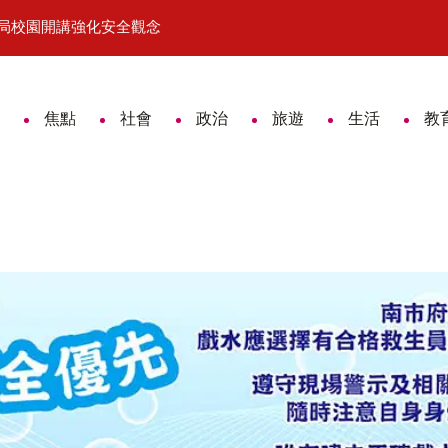
分局校園開講強化安全觀念
詐團收水手面交秒落網 手機藏大量
焦點
社會
政治
旅遊
生活
教