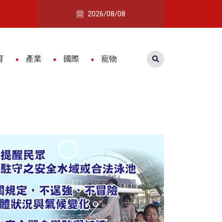
對話紀錄警方擴大追查
南紡購物中心「夏款！約一夏」登場 寶
2026/08/08
育
產業
國際
寵物