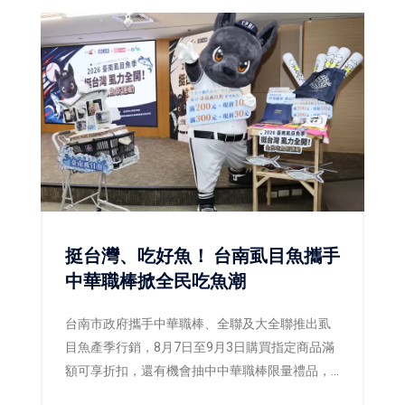
挺台灣、吃好魚！ 台南虱目魚攜手
中華職棒掀全民吃魚潮
台南市政府攜手中華職棒、全聯及大全聯推出虱
目魚產季行銷，8月7日至9月3日購買指定商品滿
額可享折扣，還有機會抽中中華職棒限量禮品，
邀請全民一起「挺台灣、吃好魚」。