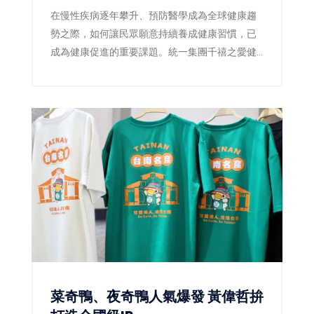
圈 讓健康習慣成為全民日常
在慢性疾病逐年攀升、預防醫學成為全球健康趨
勢之際，如何讓民眾願意持續養成健康習慣，已
成為健康促進的重要課題。統一集團千禧之愛健
康基金會（4）日宣布，攜手統一超商數位發展中
心，於集團uniopen APP推出全新「健康ACE」
專區，將健走、量血壓、量腰圍、均衡飲食等健
康行動融入日常生活，透過數位積分與獎勵機
制，鼓勵全民從生活型態改變開始，降低慢性疾
病風險，打造全民健康新生態。
菜奇鴨、夜奇鴨人氣爆發 黃偉哲拚