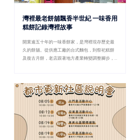
灣裡最老餅舖飄香半世紀 一味香用
糕餅記錄灣裡故事
開業逾五十年的一味香餅家，是灣裡現存歷史最
久的餅舖。從供應工廠的台式麵包，到祭祀糕餅
及復古月餅，老店跟著地方產業轉變調整腳步，
第二代更透過減糖、減油及製程標準化，讓傳統
滋味繼續流傳。