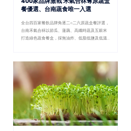
400家品牌激戰 禾氣合秝奪原蔬盒
餐優選、台南蔬食唯一入選
全台四百家餐飲品牌角逐二○二六原蔬盒餐評選，
台南禾氣合秝以節瓜、蓮藕、高纖時蔬及五穀米
打造綠色蔬食餐盒，採無油炸、低脂低鹽及低溫
料理，成功拿下優選，成為本屆蔬食組台南唯一
獲獎品牌。