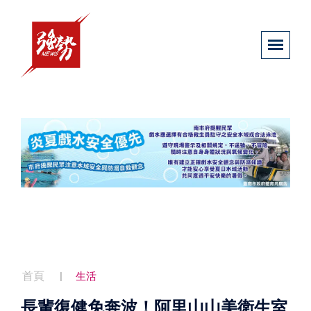
首頁
生活
長輩復健免奔波！阿里山山美衛生室