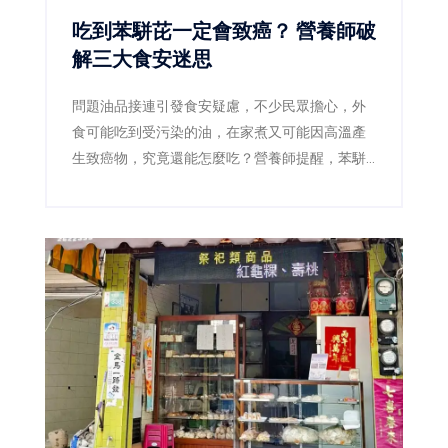
吃到苯駢芘一定會致癌？ 營養師破
解三大食安迷思
問題油品接連引發食安疑慮，不少民眾擔心，外
食可能吃到受污染的油，在家煮又可能因高溫產
生致癌物，究竟還能怎麼吃？營養師提醒，苯駢
芘確實是需要降低暴露的致癌物質，但偶爾吃到
不等於一定會罹癌，也沒有任何一種蔬菜或保健
食品能立即把它「排出體外」。真正有效的防
線，是確認問題產品、減少焦黑食物及改善用油
習慣。