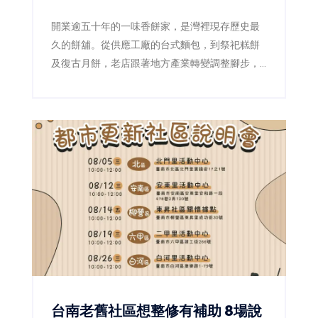
開業逾五十年的一味香餅家，是灣裡現存歷史最
久的餅舖。從供應工廠的台式麵包，到祭祀糕餅
及復古月餅，老店跟著地方產業轉變調整腳步，
第二代更透過減糖、減油及製程標準化，讓傳統
滋味繼續流傳。
台南老舊社區想整修有補助 8場說