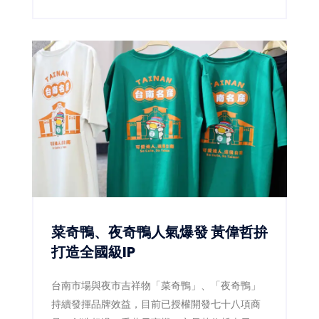
康基金會（4）日宣布，攜手統一超商數位發展中
心，於集團uniopen APP推出全新「健康ACE」
專區，將健走、量血壓、量腰圍、均衡飲食等健
康行動融入日常生活，透過數位積分與獎勵機
制，鼓勵全民從生活型態改變開始，降低慢性疾
病風險，打造全民健康新生態。
菜奇鴨、夜奇鴨人氣爆發 黃偉哲拚
打造全國級IP
台南市場與夜市吉祥物「菜奇鴨」、「夜奇鴨」
持續發揮品牌效益，目前已授權開發七十八項商