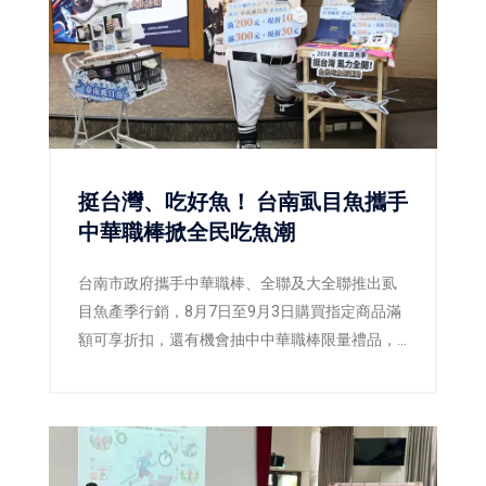
挺台灣、吃好魚！ 台南虱目魚攜手
中華職棒掀全民吃魚潮
台南市政府攜手中華職棒、全聯及大全聯推出虱
目魚產季行銷，8月7日至9月3日購買指定商品滿
額可享折扣，還有機會抽中中華職棒限量禮品，
邀請全民一起「挺台灣、吃好魚」。