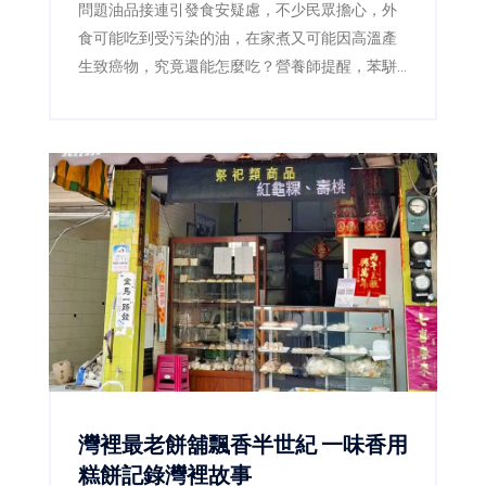
問題油品接連引發食安疑慮，不少民眾擔心，外
食可能吃到受污染的油，在家煮又可能因高溫產
生致癌物，究竟還能怎麼吃？營養師提醒，苯駢
芘確實是需要降低暴露的致癌物質，但偶爾吃到
不等於一定會罹癌，也沒有任何一種蔬菜或保健
食品能立即把它「排出體外」。真正有效的防
線，是確認問題產品、減少焦黑食物及改善用油
習慣。
灣裡最老餅舖飄香半世紀 一味香用
糕餅記錄灣裡故事