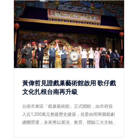
黃偉哲見證戲巢藝術館啟用 歌仔戲
文化扎根台南再升級
台南市東區「戲巢藝術館」正式開館，由市府投
入近1,200萬元整建歷史建築，並委由明華園戲劇
總團營運，未來將以展演、教育、體驗三大主軸
推廣歌仔戲文化，打造台南重要的藝文新地標。