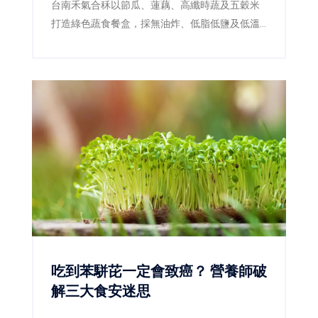
台南禾氣合秝以節瓜、蓮藕、高纖時蔬及五穀米
打造綠色蔬食餐盒，採無油炸、低脂低鹽及低溫
料理，成功拿下優選，成為本屆蔬食組台南唯一
獲獎品牌。
吃到苯駢芘一定會致癌？ 營養師破
解三大食安迷思