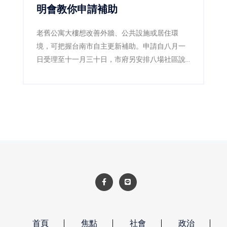
明會教你申請補助
老舊公寓大樓想改善外牆、公共設施或居住環
境，可把握台南市自主更新補助。申請自八月一
日受理至十一月三十日，市府另安排八場社區說
明會，並成立專業輔導團，協助居民了解法令、
流程及可申請的規劃與工程費用補助。
首頁
焦點
社會
政治