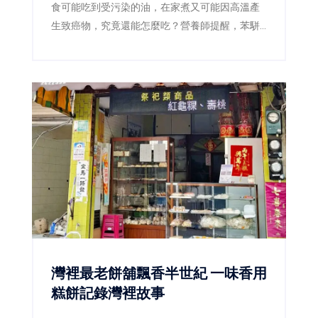
食可能吃到受污染的油，在家煮又可能因高溫產
生致癌物，究竟還能怎麼吃？營養師提醒，苯駢
芘確實是需要降低暴露的致癌物質，但偶爾吃到
不等於一定會罹癌，也沒有任何一種蔬菜或保健
食品能立即把它「排出體外」。真正有效的防
線，是確認問題產品、減少焦黑食物及改善用油
習慣。
灣裡最老餅舖飄香半世紀 一味香用
糕餅記錄灣裡故事