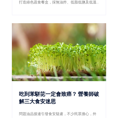
打造綠色蔬食餐盒，採無油炸、低脂低鹽及低溫
料理，成功拿下優選，成為本屆蔬食組台南唯一
獲獎品牌。
吃到苯駢芘一定會致癌？ 營養師破
解三大食安迷思
問題油品接連引發食安疑慮，不少民眾擔心，外