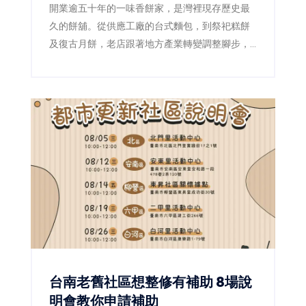
開業逾五十年的一味香餅家，是灣裡現存歷史最
久的餅舖。從供應工廠的台式麵包，到祭祀糕餅
及復古月餅，老店跟著地方產業轉變調整腳步，
第二代更透過減糖、減油及製程標準化，讓傳統
滋味繼續流傳。
台南老舊社區想整修有補助 8場說
明會教你申請補助