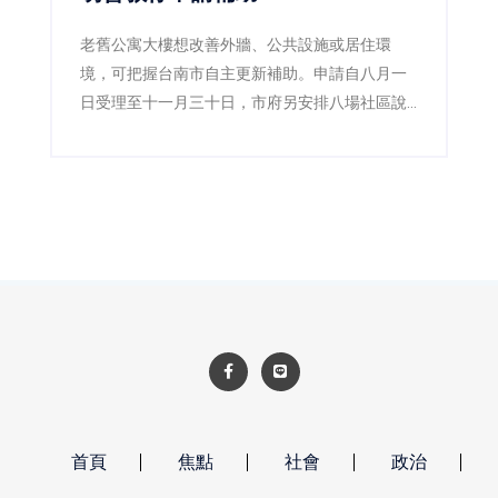
老舊公寓大樓想改善外牆、公共設施或居住環
境，可把握台南市自主更新補助。申請自八月一
日受理至十一月三十日，市府另安排八場社區說
明會，並成立專業輔導團，協助居民了解法令、
流程及可申請的規劃與工程費用補助。
首頁
焦點
社會
政治