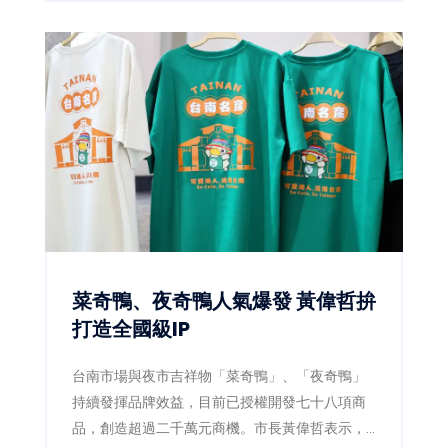
心，於集團uniopen APP推出全新「健康ACE」
專區，將健走、量血壓、量腰圍、均衡飲食等健
康行動融入日常生活，透過數位積分與獎勵機
制，鼓勵全民從生活型態改變開始，降低慢性疾
病風險，打造全民健康新生態。
菜奇鴨、夜奇鴨人氣爆發 黃偉哲拚
打造全國級IP
台南市場與夜市吉祥物「菜奇鴨」、「夜奇鴨」
持續發揮品牌效益，目前已授權開發七十八項商
品，創造超過二千萬元商機。市長黃偉哲表示，