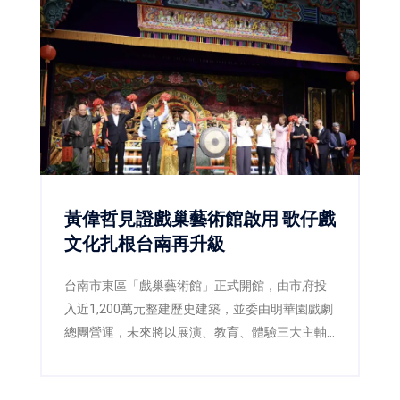
黃偉哲見證戲巢藝術館啟用 歌仔戲
文化扎根台南再升級
台南市東區「戲巢藝術館」正式開館，由市府投
入近1,200萬元整建歷史建築，並委由明華園戲劇
總團營運，未來將以展演、教育、體驗三大主軸
推廣歌仔戲文化，打造台南重要的藝文新地標。