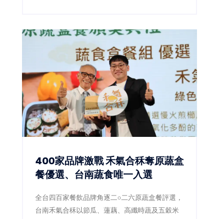
未來將整合跨局處資源，打造代表台南的全國級
城市IP。
400家品牌激戰 禾氣合秝奪原蔬盒
餐優選、台南蔬食唯一入選
全台四百家餐飲品牌角逐二○二六原蔬盒餐評選，
台南禾氣合秝以節瓜、蓮藕、高纖時蔬及五穀米