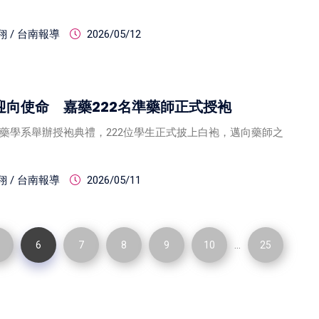
 / 台南報導
2026/05/12
迎向使命 嘉藥222名準藥師正式授袍
藥學系舉辦授袍典禮，222位學生正式披上白袍，邁向藥師之
 / 台南報導
2026/05/11
...
6
7
8
9
10
25