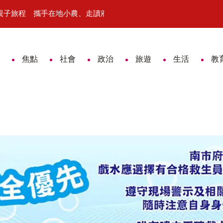
入親子旅程 攜手在地小農、走讀府城文化
南市府率產業前進波蘭 允力發、
焦點
社會
政治
旅遊
生活
教