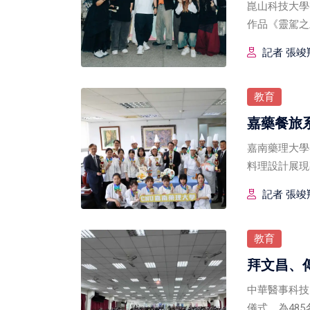
崑山科技大學
作品《靈駕之
記者 張竣翔
教育
嘉藥餐旅
嘉南藥理大學
料理設計展現
記者 張竣翔
教育
拜文昌、
中華醫事科技
儀式，為485