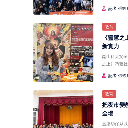
記者 張竣翔
教育
《靈駕之
新實力
崑山科大於全
之上》憑藉社
記者 張竣翔
教育
把夜市變
全場
嘉藥幼保系以