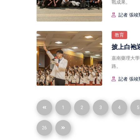
戰成果。
記者 張竣翔
教育
披上白袍
嘉南藥理大學
路。
記者 張竣翔
1
2
3
4
5
26