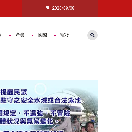
瑞鑑航太攜智慧製造與無人機技術搶攻歐洲商機
不只長壽更要有活力 紅崴科技前進高
2026/08/08
育
產業
國際
寵物