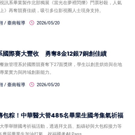
視訊系畢業製作北部獨展《當光在夢裡閃爍》門票秒殺，人氣
上》再奪競賽佳績，吸引多位影視圈人士現身支持。
 / 臺南報導
2026/05/20
系國際賽大豐收 勇奪8金12銀7銅創佳績
餐旅管理系於國際競賽奪下27面獎牌，學生以創意烘焙與在地
專業實力與跨域創新能力。
 / 臺南報導
2026/05/20
傳包粽！中華醫大替485名畢業生國考集氣祈福
大學舉辦國考祈福活動，透過拜文昌、點硃砂與大包粽接力等
名應屆畢業生加油打氣，祝福國考All Pass。