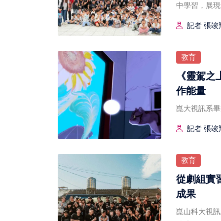
中學習，展現
記者 張竣翔
教育
《靈駕之
作能量
崑大視訊系畢
記者 張竣翔
教育
從劇組實
成果
崑山科大視訊