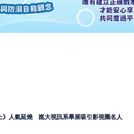
上》人氣延燒 崑大視訊系畢展吸引影視圈名人