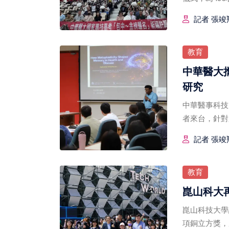
記者 張竣翔
教育
中華醫大
研究
中華醫事科技大學舉
者來台，針對
作。
記者 張竣翔
教育
崑山科大
崑山科技大學講
項銅立方獎，